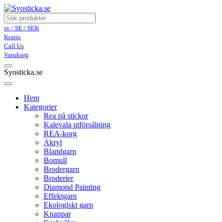
sv / SE / SEK
Konto
Call Us
Varukorg
Syosticka.se
Hem
Kategorier
Rea på stickor
Kalevala utförsälning
REA-korg
Akryl
Blandgarn
Bomull
Brodergarn
Broderier
Diamond Painting
Effektgarn
Ekologiskt garn
Knappar