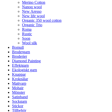
Merino Cotton
Nanoq wool
New Aresso
New life wool
Organic 350 wool cotton
Organic Trio
Roma
Rustic
Soon
Wool silk
Bomull
Brodergarn
Broderier
Diamond Painting
Effektgarn
Ekologiskt garn
Knappar
Kroknålar
Mattvarp
Mohair
Mönster
Satinband
Sockgarn
Stickor
Tillbehör