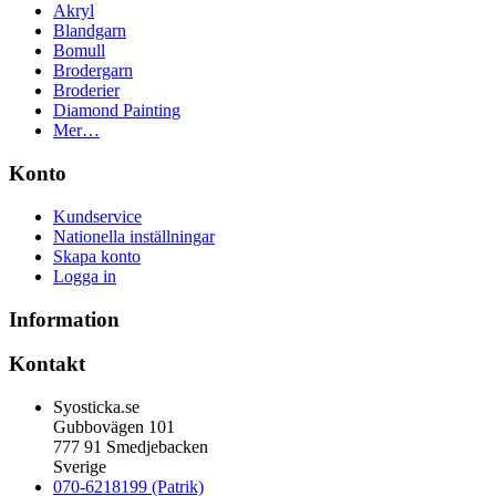
Akryl
Blandgarn
Bomull
Brodergarn
Broderier
Diamond Painting
Mer…
Konto
Kundservice
Nationella inställningar
Skapa konto
Logga in
Information
Kontakt
Syosticka.se
Gubbovägen 101
777 91 Smedjebacken
Sverige
070-6218199 (Patrik)