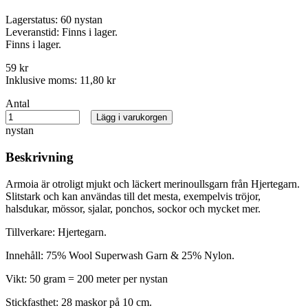
Lagerstatus:
60 nystan
Leveranstid:
Finns i lager.
Finns i lager.
59 kr
Inklusive moms:
11,80 kr
Antal
Lägg i varukorgen
nystan
Beskrivning
Armoia är otroligt mjukt och läckert merinoullsgarn från Hjertegarn.
Slitstark och kan användas till det mesta, exempelvis tröjor,
halsdukar, mössor, sjalar, ponchos, sockor och mycket mer.
Tillverkare: Hjertegarn.
Innehåll: 75% Wool Superwash Garn & 25% Nylon.
Vikt: 50 gram = 200 meter per nystan
Stickfasthet: 28 maskor på 10 cm.