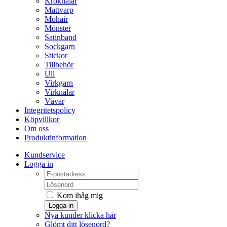
Kroknålar
Mattvarp
Mohair
Mönster
Satinband
Sockgarn
Stickor
Tillbehör
Ull
Virkgarn
Virknålar
Vävar
Integritetspolicy
Köpvillkor
Om oss
Produktinformation
Kundservice
Logga in
Kom ihåg mig
Logga in
Nya kunder klicka här
Glömt ditt lösenord?