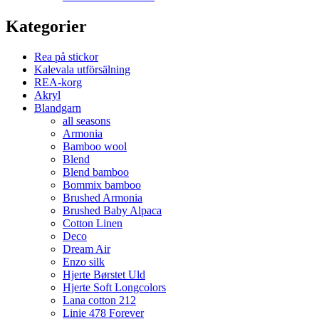
Kategorier
Rea på stickor
Kalevala utförsälning
REA-korg
Akryl
Blandgarn
all seasons
Armonia
Bamboo wool
Blend
Blend bamboo
Bommix bamboo
Brushed Armonia
Brushed Baby Alpaca
Cotton Linen
Deco
Dream Air
Enzo silk
Hjerte Børstet Uld
Hjerte Soft Longcolors
Lana cotton 212
Linie 478 Forever