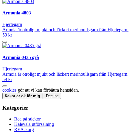
Armonia 4803
Hjertegarn
Armoia är otroligt mjukt och läckert merinoullsgarn från Hjertegarn.
59 kr
Armonia 0435 grå
Hjertegarn
Armoia är otroligt mjukt och läckert merinoullsgarn från Hjertegarn.
59 kr
cookies
gör att vi kan förbättra hemsidan.
Kakor är ok för mig
Decline
Kategorier
Rea på stickor
Kalevala utförsälning
REA-korg