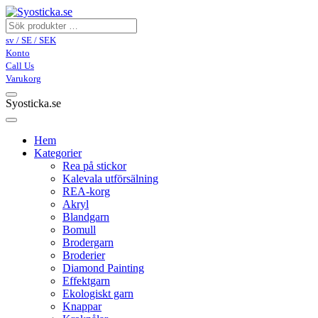
sv / SE / SEK
Konto
Call Us
Varukorg
Syosticka.se
Hem
Kategorier
Rea på stickor
Kalevala utförsälning
REA-korg
Akryl
Blandgarn
Bomull
Brodergarn
Broderier
Diamond Painting
Effektgarn
Ekologiskt garn
Knappar