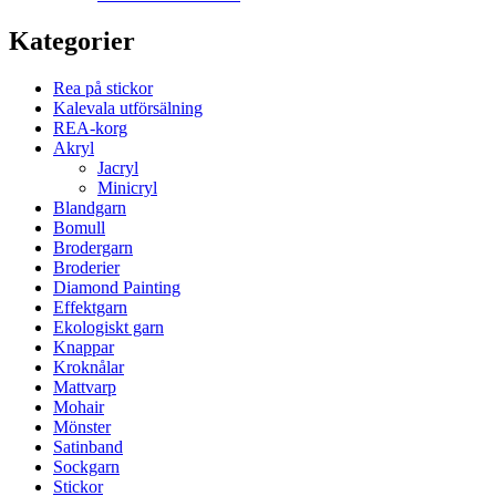
Kategorier
Rea på stickor
Kalevala utförsälning
REA-korg
Akryl
Jacryl
Minicryl
Blandgarn
Bomull
Brodergarn
Broderier
Diamond Painting
Effektgarn
Ekologiskt garn
Knappar
Kroknålar
Mattvarp
Mohair
Mönster
Satinband
Sockgarn
Stickor