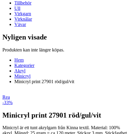
Tillbehör
Ull
Virkgarn
Virknålar
Vävar
Nyligen visade
Produkten kan inte längre köpas.
Hem
Kategorier
Akryl
Minicryl
Minicryl print 27901 röd/gul/vit
Rea
-33%
Minicryl print 27901 röd/gul/vit
Minicryl är ett tunt akrylgarn från Kinna textil. Material: 100%
akryl. Mängd: 25 gram = ca 120 meter. Stickor 3 mm. Stickfasthet