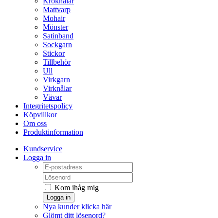
Kroknålar
Mattvarp
Mohair
Mönster
Satinband
Sockgarn
Stickor
Tillbehör
Ull
Virkgarn
Virknålar
Vävar
Integritetspolicy
Köpvillkor
Om oss
Produktinformation
Kundservice
Logga in
Kom ihåg mig
Logga in
Nya kunder klicka här
Glömt ditt lösenord?