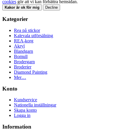
cookies
gör att vi kan förbättra hemsidan.
Kakor är ok för mig
Decline
Kategorier
Rea på stickor
Kalevala utförsälning
REA-korg
Akryl
Blandgarn
Bomull
Brodergarn
Broderier
Diamond Painting
Mer…
Konto
Kundservice
Nationella inställningar
Skapa konto
Logga in
Information