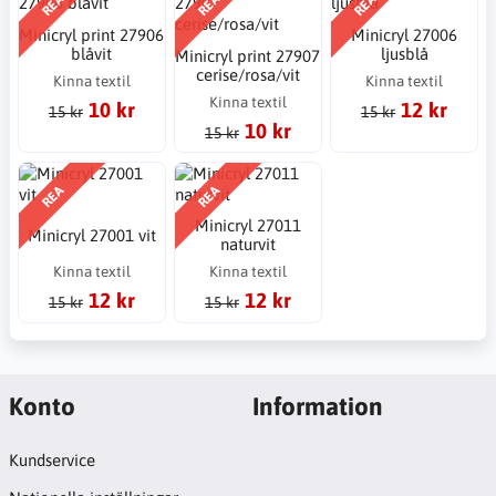
REA
REA
REA
Minicryl print 27906
Minicryl 27006
blåvit
ljusblå
Minicryl print 27907
cerise/rosa/vit
Kinna textil
Kinna textil
Kinna textil
10 kr
12 kr
15 kr
15 kr
10 kr
15 kr
REA
REA
Minicryl 27011
Minicryl 27001 vit
naturvit
Kinna textil
Kinna textil
12 kr
12 kr
15 kr
15 kr
Konto
Information
Kundservice