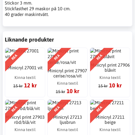
Stickor 3 mm.
Stickfasthet 29 maskor på 10 cm.
40 grader maskintvätt.
Liknande produkter
REA
REA
REA
Minicryl print 27906
Minicryl 27001 vit
blåvit
Minicryl print 27907
cerise/rosa/vit
Kinna textil
Kinna textil
Kinna textil
12 kr
10 kr
15 kr
15 kr
10 kr
15 kr
REA
REA
REA
Minicryl print 27903
Minicryl 27213
Minicryl 27211
röd/blå/vit
ljusbrun
beige
Kinna textil
Kinna textil
Kinna textil