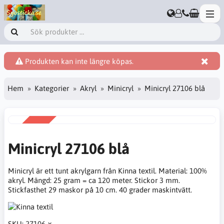
Produkten kan inte längre köpas.
Hem
Kategorier
Akryl
Minicryl
Minicryl 27106 blå
REA
-33%
Minicryl 27106 blå
Minicryl är ett tunt akrylgarn från Kinna textil. Material: 100%
akryl. Mängd: 25 gram = ca 120 meter. Stickor 3 mm.
Stickfasthet 29 maskor på 10 cm. 40 grader maskintvätt.
SKU:
27106-x