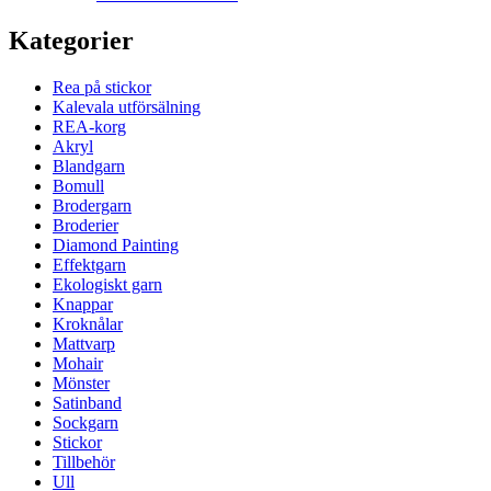
Kategorier
Rea på stickor
Kalevala utförsälning
REA-korg
Akryl
Blandgarn
Bomull
Brodergarn
Broderier
Diamond Painting
Effektgarn
Ekologiskt garn
Knappar
Kroknålar
Mattvarp
Mohair
Mönster
Satinband
Sockgarn
Stickor
Tillbehör
Ull