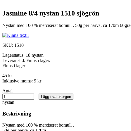
Jasmine 8/4 nystan 1510 sjögrön
Nystan med 100 % merciserat bomull . 50g per härva, ca 170m 60grad
SKU:
1510
Lagerstatus:
18 nystan
Leveranstid:
Finns i lager.
Finns i lager.
45 kr
Inklusive moms:
9 kr
Antal
Lägg i varukorgen
nystan
Beskrivning
Nystan med 100 % merciserat bomull .
50g per härva, ca 170m