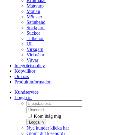
Kroknålar
Mattvarp
Mohair
Mönster
Satinband
Sockgarn
Stickor
Tillbehör
Ull
Virkgarn
Virknålar
Vävar
Integritetspolicy
Köpvillkor
Om oss
Produktinformation
Kundservice
Logga in
Kom ihåg mig
Logga in
Nya kunder klicka här
Glömt ditt lösenord?