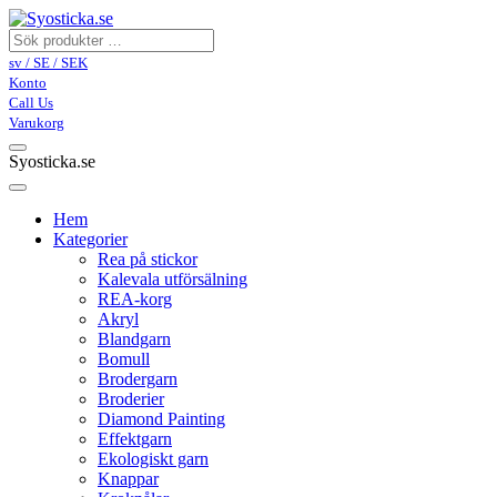
sv / SE / SEK
Konto
Call Us
Varukorg
Syosticka.se
Hem
Kategorier
Rea på stickor
Kalevala utförsälning
REA-korg
Akryl
Blandgarn
Bomull
Brodergarn
Broderier
Diamond Painting
Effektgarn
Ekologiskt garn
Knappar