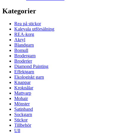
Kategorier
Rea på stickor
Kalevala utförsälning
REA-korg
Akryl
Blandgarn
Bomull
Brodergarn
Broderier
Diamond Painting
Effektgarn
Ekologiskt garn
Knappar
Kroknålar
Mattvarp
Mohair
Mönster
Satinband
Sockgarn
Stickor
Tillbehör
Ull