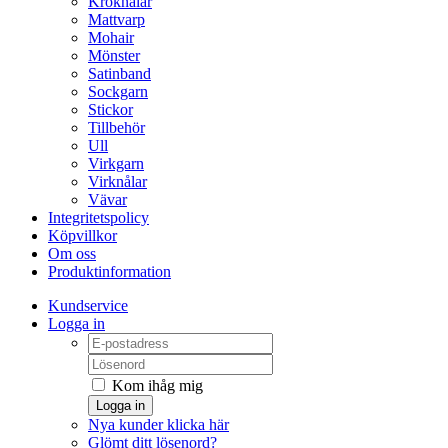
Kroknålar
Mattvarp
Mohair
Mönster
Satinband
Sockgarn
Stickor
Tillbehör
Ull
Virkgarn
Virknålar
Vävar
Integritetspolicy
Köpvillkor
Om oss
Produktinformation
Kundservice
Logga in
Kom ihåg mig
Logga in
Nya kunder klicka här
Glömt ditt lösenord?