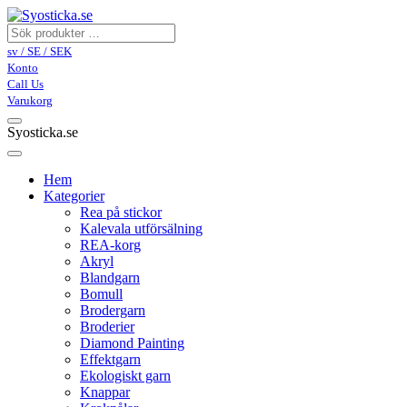
sv / SE / SEK
Konto
Call Us
Varukorg
Syosticka.se
Hem
Kategorier
Rea på stickor
Kalevala utförsälning
REA-korg
Akryl
Blandgarn
Bomull
Brodergarn
Broderier
Diamond Painting
Effektgarn
Ekologiskt garn
Knappar