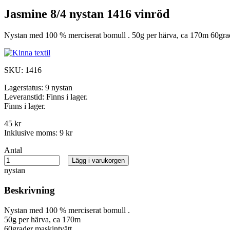
Jasmine 8/4 nystan 1416 vinröd
Nystan med 100 % merciserat bomull . 50g per härva, ca 170m 60grad
SKU:
1416
Lagerstatus:
9 nystan
Leveranstid:
Finns i lager.
Finns i lager.
45 kr
Inklusive moms:
9 kr
Antal
Lägg i varukorgen
nystan
Beskrivning
Nystan med 100 % merciserat bomull .
50g per härva, ca 170m
60grader maskintvätt.