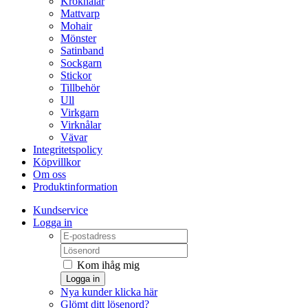
Kroknålar
Mattvarp
Mohair
Mönster
Satinband
Sockgarn
Stickor
Tillbehör
Ull
Virkgarn
Virknålar
Vävar
Integritetspolicy
Köpvillkor
Om oss
Produktinformation
Kundservice
Logga in
Kom ihåg mig
Logga in
Nya kunder klicka här
Glömt ditt lösenord?