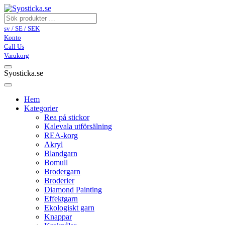
sv / SE / SEK
Konto
Call Us
Varukorg
Syosticka.se
Hem
Kategorier
Rea på stickor
Kalevala utförsälning
REA-korg
Akryl
Blandgarn
Bomull
Brodergarn
Broderier
Diamond Painting
Effektgarn
Ekologiskt garn
Knappar