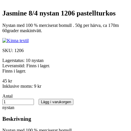
Jasmine 8/4 nystan 1206 pastellturkos
Nystan med 100 % merciserat bomull . 50g per härva, ca 170m
60grader maskintvätt.
SKU:
1206
Lagerstatus:
10 nystan
Leveranstid:
Finns i lager.
Finns i lager.
45 kr
Inklusive moms:
9 kr
Antal
Lägg i varukorgen
nystan
Beskrivning
Nystan med 100 % merciserat bomull .