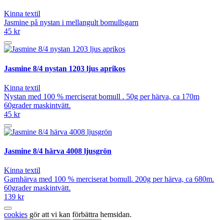
Kinna textil
Jasmine på nystan i mellangult bomullsgarn
45 kr
Jasmine 8/4 nystan 1203 ljus aprikos
Kinna textil
Nystan med 100 % merciserat bomull . 50g per härva, ca 170m
60grader maskintvätt.
45 kr
Jasmine 8/4 härva 4008 ljusgrön
Kinna textil
Garnhärva med 100 % merciserat bomull. 200g per härva, ca 680m.
60grader maskintvätt.
139 kr
cookies
gör att vi kan förbättra hemsidan.