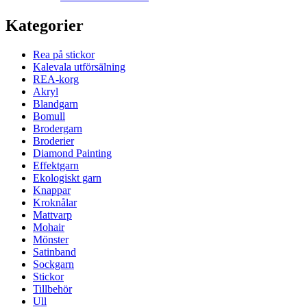
Kategorier
Rea på stickor
Kalevala utförsälning
REA-korg
Akryl
Blandgarn
Bomull
Brodergarn
Broderier
Diamond Painting
Effektgarn
Ekologiskt garn
Knappar
Kroknålar
Mattvarp
Mohair
Mönster
Satinband
Sockgarn
Stickor
Tillbehör
Ull