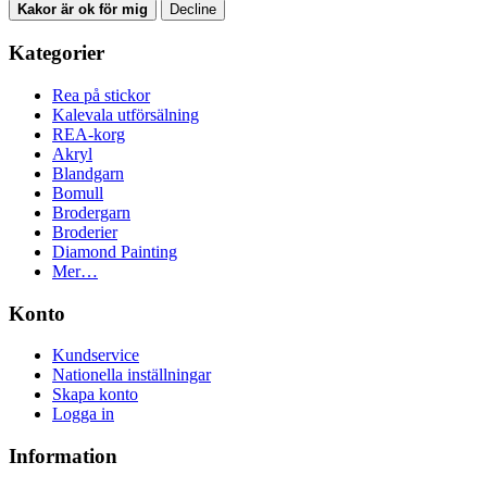
Kakor är ok för mig
Decline
Kategorier
Rea på stickor
Kalevala utförsälning
REA-korg
Akryl
Blandgarn
Bomull
Brodergarn
Broderier
Diamond Painting
Mer…
Konto
Kundservice
Nationella inställningar
Skapa konto
Logga in
Information