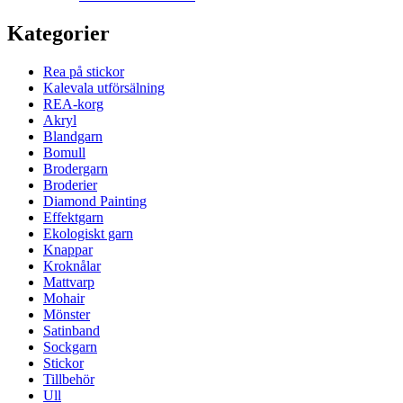
Kategorier
Rea på stickor
Kalevala utförsälning
REA-korg
Akryl
Blandgarn
Bomull
Brodergarn
Broderier
Diamond Painting
Effektgarn
Ekologiskt garn
Knappar
Kroknålar
Mattvarp
Mohair
Mönster
Satinband
Sockgarn
Stickor
Tillbehör
Ull