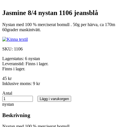
Jasmine 8/4 nystan 1106 jeansblå
Nystan med 100 % merciserat bomull . 50g per härva, ca 170m
60grader maskintvätt.
SKU:
1106
Lagerstatus:
6 nystan
Leveranstid:
Finns i lager.
Finns i lager.
45 kr
Inklusive moms:
9 kr
Antal
Lägg i varukorgen
nystan
Beskrivning
Nystan med 100 % merciserat bomull .