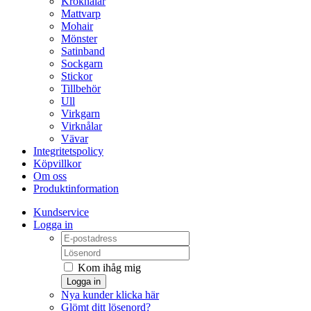
Kroknålar
Mattvarp
Mohair
Mönster
Satinband
Sockgarn
Stickor
Tillbehör
Ull
Virkgarn
Virknålar
Vävar
Integritetspolicy
Köpvillkor
Om oss
Produktinformation
Kundservice
Logga in
Kom ihåg mig
Logga in
Nya kunder klicka här
Glömt ditt lösenord?