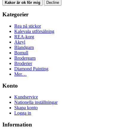
Kakor är ok för mig
Decline
Kategorier
Rea på stickor
Kalevala utförsälning
REA-korg
Akryl
Blandgarn
Bomull
Brodergarn
Broderier
Diamond Painting
Mer…
Konto
Kundservice
Nationella inställningar
Skapa konto
Logga in
Information