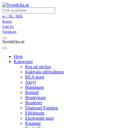
sv / SE / SEK
Konto
Call Us
Varukorg
Syosticka.se
Hem
Kategorier
Rea på stickor
Kalevala utförsälning
REA-korg
Akryl
Blandgarn
Bomull
Brodergarn
Broderier
Diamond Painting
Effektgarn
Ekologiskt garn
Knappar