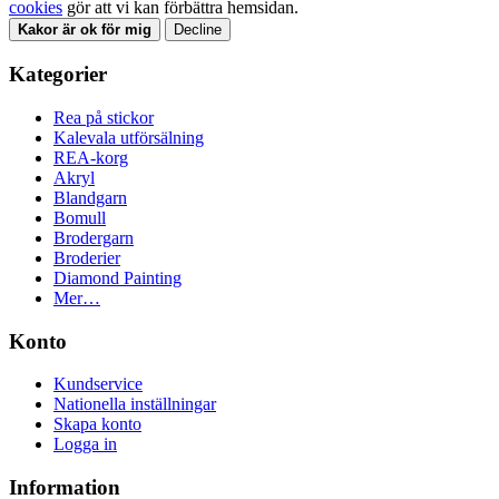
cookies
gör att vi kan förbättra hemsidan.
Kakor är ok för mig
Decline
Kategorier
Rea på stickor
Kalevala utförsälning
REA-korg
Akryl
Blandgarn
Bomull
Brodergarn
Broderier
Diamond Painting
Mer…
Konto
Kundservice
Nationella inställningar
Skapa konto
Logga in
Information