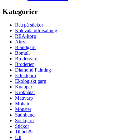
Kategorier
Rea på stickor
Kalevala utförsälning
REA-korg
Akryl
Blandgarn
Bomull
Brodergarn
Broderier
Diamond Painting
Effektgarn
Ekologiskt garn
Knappar
Kroknålar
Mattvarp
Mohair
Mönster
Satinband
Sockgarn
Stickor
Tillbehör
Ull