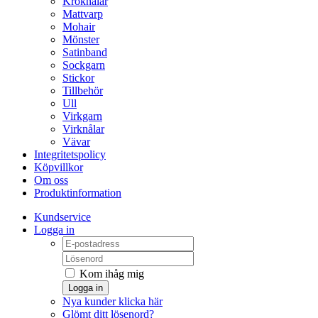
Kroknålar
Mattvarp
Mohair
Mönster
Satinband
Sockgarn
Stickor
Tillbehör
Ull
Virkgarn
Virknålar
Vävar
Integritetspolicy
Köpvillkor
Om oss
Produktinformation
Kundservice
Logga in
Kom ihåg mig
Logga in
Nya kunder klicka här
Glömt ditt lösenord?