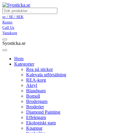
sv / SE / SEK
Konto
Call Us
Varukorg
Syosticka.se
Hem
Kategorier
Rea på stickor
Kalevala utförsälning
REA-korg
Akryl
Blandgarn
Bomull
Brodergarn
Broderier
Diamond Painting
Effektgarn
Ekologiskt garn
Knappar