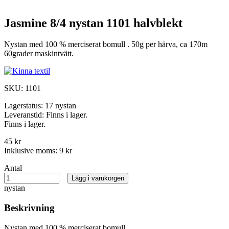
Jasmine 8/4 nystan 1101 halvblekt
Nystan med 100 % merciserat bomull . 50g per härva, ca 170m
60grader maskintvätt.
SKU:
1101
Lagerstatus:
17 nystan
Leveranstid:
Finns i lager.
Finns i lager.
45 kr
Inklusive moms:
9 kr
Antal
Lägg i varukorgen
nystan
Beskrivning
Nystan med 100 % merciserat bomull .