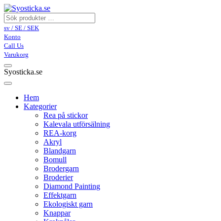
sv / SE / SEK
Konto
Call Us
Varukorg
Syosticka.se
Hem
Kategorier
Rea på stickor
Kalevala utförsälning
REA-korg
Akryl
Blandgarn
Bomull
Brodergarn
Broderier
Diamond Painting
Effektgarn
Ekologiskt garn
Knappar