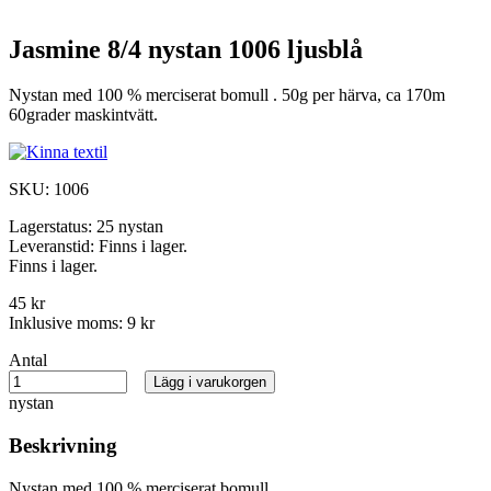
Jasmine 8/4 nystan 1006 ljusblå
Nystan med 100 % merciserat bomull . 50g per härva, ca 170m
60grader maskintvätt.
SKU:
1006
Lagerstatus:
25 nystan
Leveranstid:
Finns i lager.
Finns i lager.
45 kr
Inklusive moms:
9 kr
Antal
Lägg i varukorgen
nystan
Beskrivning
Nystan med 100 % merciserat bomull .