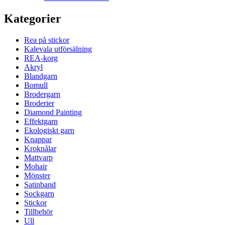
Kategorier
Rea på stickor
Kalevala utförsälning
REA-korg
Akryl
Blandgarn
Bomull
Brodergarn
Broderier
Diamond Painting
Effektgarn
Ekologiskt garn
Knappar
Kroknålar
Mattvarp
Mohair
Mönster
Satinband
Sockgarn
Stickor
Tillbehör
Ull