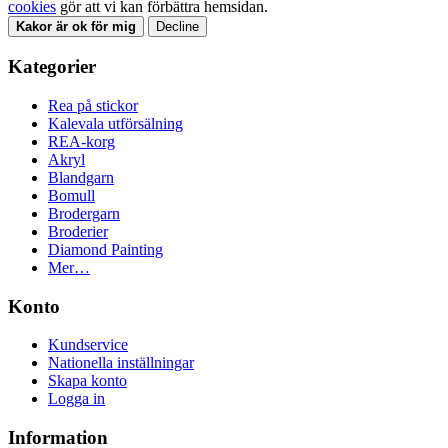
cookies
gör att vi kan förbättra hemsidan.
Kakor är ok för mig
Decline
Kategorier
Rea på stickor
Kalevala utförsälning
REA-korg
Akryl
Blandgarn
Bomull
Brodergarn
Broderier
Diamond Painting
Mer…
Konto
Kundservice
Nationella inställningar
Skapa konto
Logga in
Information