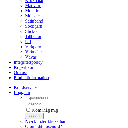
Kroknålar
Mattvarp
Mohair
Mönster
Satinband
Sockgarn
Stickor
Tillbehör
Ull
Virkgarn
Virknålar
Vävar
Integritetspolicy
Köpvillkor
Om oss
Produktinformation
Kundservice
Logga in
Kom ihåg mig
Logga in
Nya kunder klicka här
Glömt ditt lösenord?