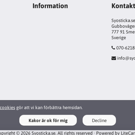
Information
Kontak
Syosticka.s
Gubboväge
777 91 Sme
Sverige
070-6218
info@syo
cookies
gör att vi kan förbättra hemsidan.
Kakor är ok för mig
Decline
pyright © 2026 Syosticka.se. All rights reserved · Powered by
LiteCa