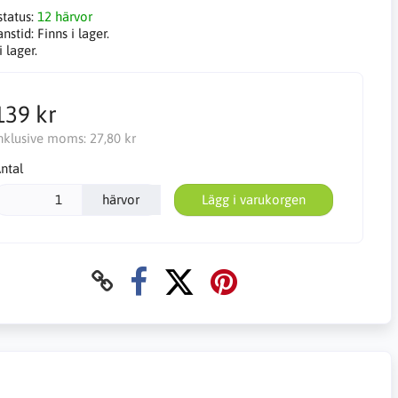
status:
12 härvor
anstid:
Finns i lager.
i lager.
139 kr
nklusive moms:
27,80 kr
ntal
härvor
Lägg i varukorgen