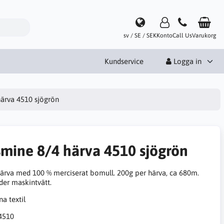
sv / SE / SEK
Konto
Call Us
Varukorg
Kundservice
Logga in
härva 4510 sjögrön
smine 8/4 härva 4510 sjögrön
ärva med 100 % merciserat bomull. 200g per härva, ca 680m.
der maskintvätt.
4510