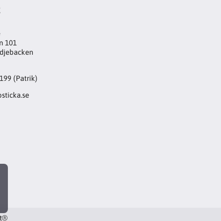
t
e
n 101
djebacken
199 (Patrik)
sticka.se
rt®