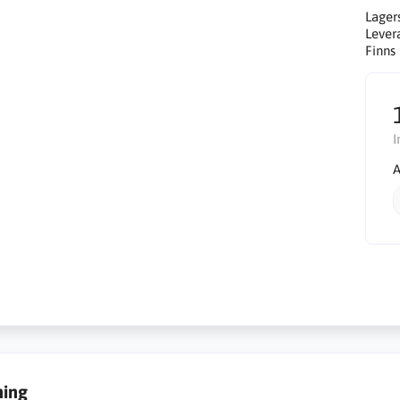
Lager
Lever
Finns 
I
A
ning