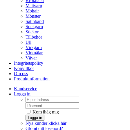
Kroknålar
Mattvarp
Mohair
Mönster
Satinband
Sockgarn
Stickor
Tillbehör
Ull
Virkgarn
Virknålar
Vävar
Integritetspolicy
Köpvillkor
Om oss
Produktinformation
Kundservice
Logga in
Kom ihåg mig
Logga in
Nya kunder klicka här
Glömt ditt lösenord?