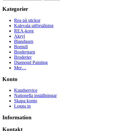
Kategorier
Rea på stickor
Kalevala utförsälning
REA-korg
Akryl
Blandgarn
Bomull
Brodergarn
Broderier
Diamond Painting
Mer…
Konto
Kundservice
Nationella inställningar
Skapa konto
Logga in
Information
Kontakt