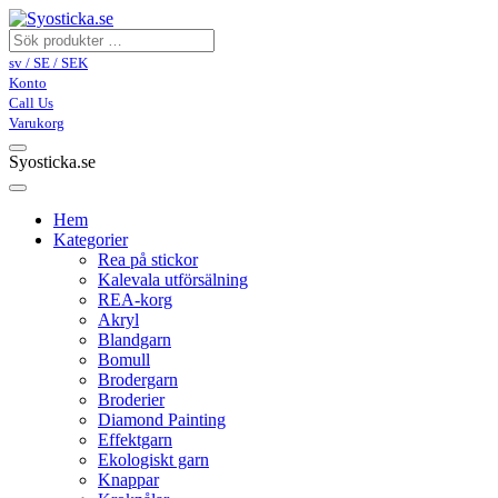
sv / SE / SEK
Konto
Call Us
Varukorg
Syosticka.se
Hem
Kategorier
Rea på stickor
Kalevala utförsälning
REA-korg
Akryl
Blandgarn
Bomull
Brodergarn
Broderier
Diamond Painting
Effektgarn
Ekologiskt garn
Knappar