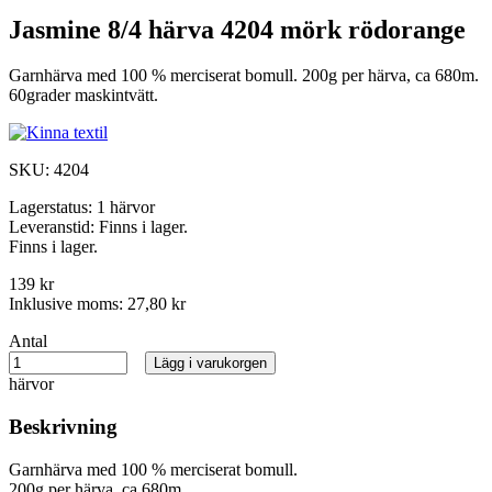
Jasmine 8/4 härva 4204 mörk rödorange
Garnhärva med 100 % merciserat bomull. 200g per härva, ca 680m.
60grader maskintvätt.
SKU:
4204
Lagerstatus:
1 härvor
Leveranstid:
Finns i lager.
Finns i lager.
139 kr
Inklusive moms:
27,80 kr
Antal
Lägg i varukorgen
härvor
Beskrivning
Garnhärva med 100 % merciserat bomull.
200g per härva, ca 680m.