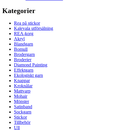
Kategorier
Rea på stickor
Kalevala utförsälning
REA-korg
Akryl
Blandgarn
Bomull
Brodergarn
Broderier
Diamond Painting
Effektgarn
Ekologiskt garn
Knappar
Kroknålar
Mattvarp
Mohair
Mönster
Satinband
Sockgarn
Stickor
Tillbehör
Ull