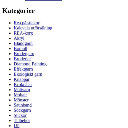
Kategorier
Rea på stickor
Kalevala utförsälning
REA-korg
Akryl
Blandgarn
Bomull
Brodergarn
Broderier
Diamond Painting
Effektgarn
Ekologiskt garn
Knappar
Kroknålar
Mattvarp
Mohair
Mönster
Satinband
Sockgarn
Stickor
Tillbehör
Ull