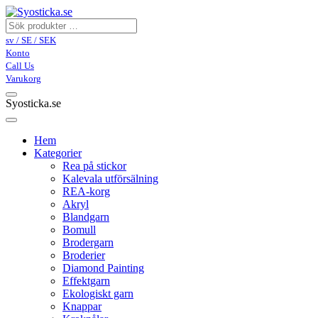
sv / SE / SEK
Konto
Call Us
Varukorg
Syosticka.se
Hem
Kategorier
Rea på stickor
Kalevala utförsälning
REA-korg
Akryl
Blandgarn
Bomull
Brodergarn
Broderier
Diamond Painting
Effektgarn
Ekologiskt garn
Knappar