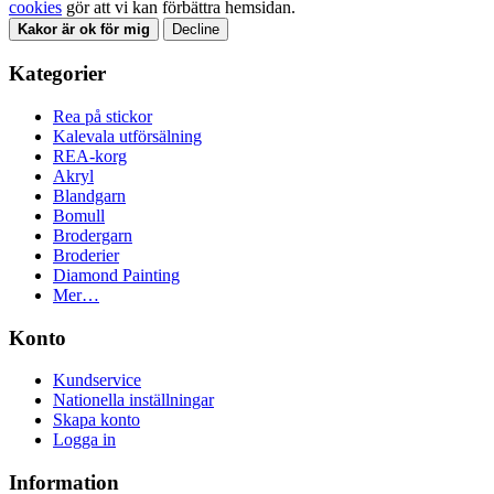
cookies
gör att vi kan förbättra hemsidan.
Kakor är ok för mig
Decline
Kategorier
Rea på stickor
Kalevala utförsälning
REA-korg
Akryl
Blandgarn
Bomull
Brodergarn
Broderier
Diamond Painting
Mer…
Konto
Kundservice
Nationella inställningar
Skapa konto
Logga in
Information