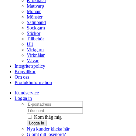
Kroknålar
Mattvarp
Mohair
Mönster
Satinband
Sockgarn
Stickor
Tillbehör
Ull
Virkgarn
Virknålar
Vävar
Integritetspolicy
Köpvillkor
Om oss
Produktinformation
Kundservice
Logga in
Kom ihåg mig
Logga in
Nya kunder klicka här
Glömt ditt lösenord?