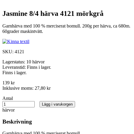
Jasmine 8/4 härva 4121 mörkgrå
Garnhärva med 100 % merciserat bomull. 200g per härva, ca 680m.
60grader maskintvätt.
SKU:
4121
Lagerstatus:
10 härvor
Leveranstid:
Finns i lager.
Finns i lager.
139 kr
Inklusive moms:
27,80 kr
Antal
Lägg i varukorgen
härvor
Beskrivning
Garnhärva med 100 % merciserat bomull.