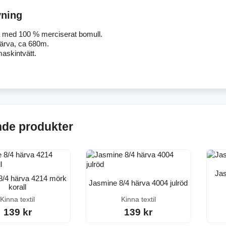
vning
 med 100 % merciserat bomull.
ärva, ca 680m.
askintvätt.
nde produkter
Jas
8/4 härva 4214 mörk
Jasmine 8/4 härva 4004 julröd
korall
Kinna textil
Kinna textil
139 kr
139 kr