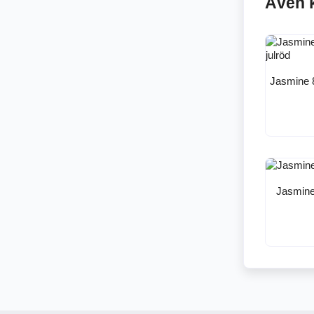
Även 
Jasmine 8
Jasmine 