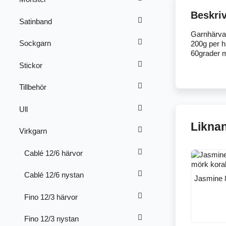
Beskri
Satinband
Garnhärva
Sockgarn
200g per h
60grader m
Stickor
Tillbehör
Ull
Likna
Virkgarn
Cablé 12/6 härvor
Cablé 12/6 nystan
Jasmine 
Fino 12/3 härvor
Fino 12/3 nystan