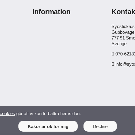
Information
Kontak
Syosticka.
Gubboväge
777 91 Sme
Sverige
070-62181
info@syos
cookies
gör att vi kan förbättra hemsidan.
Kakor är ok för mig
Decline