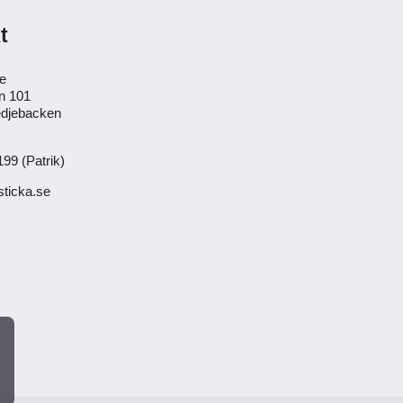
t
se
n 101
djebacken
99 (Patrik)
ticka.se