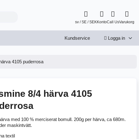
sv / SE / SEK
Konto
Call Us
Varukorg
Kundservice
Logga in
härva 4105 puderrosa
smine 8/4 härva 4105
derrosa
ärva med 100 % merciserat bomull. 200g per härva, ca 680m.
der maskintvätt.