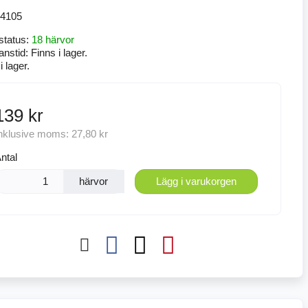
4105
status:
18 härvor
anstid:
Finns i lager.
i lager.
139 kr
nklusive moms:
27,80 kr
ntal
härvor
Lägg i varukorgen