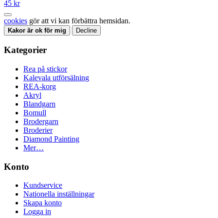
45 kr
cookies
gör att vi kan förbättra hemsidan.
Kakor är ok för mig
Decline
Kategorier
Rea på stickor
Kalevala utförsälning
REA-korg
Akryl
Blandgarn
Bomull
Brodergarn
Broderier
Diamond Painting
Mer…
Konto
Kundservice
Nationella inställningar
Skapa konto
Logga in