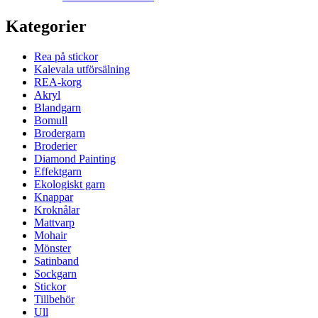
Kategorier
Rea på stickor
Kalevala utförsälning
REA-korg
Akryl
Blandgarn
Bomull
Brodergarn
Broderier
Diamond Painting
Effektgarn
Ekologiskt garn
Knappar
Kroknålar
Mattvarp
Mohair
Mönster
Satinband
Sockgarn
Stickor
Tillbehör
Ull