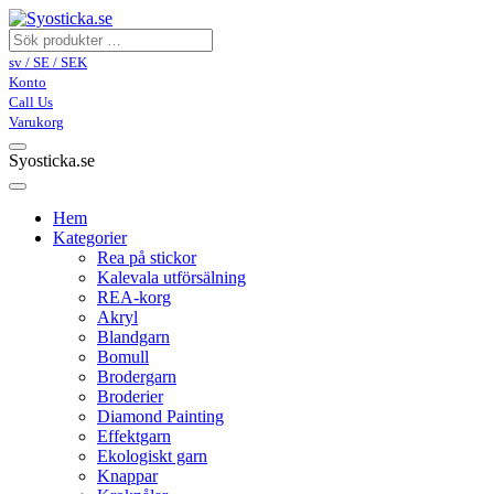
sv / SE / SEK
Konto
Call Us
Varukorg
Syosticka.se
Hem
Kategorier
Rea på stickor
Kalevala utförsälning
REA-korg
Akryl
Blandgarn
Bomull
Brodergarn
Broderier
Diamond Painting
Effektgarn
Ekologiskt garn
Knappar