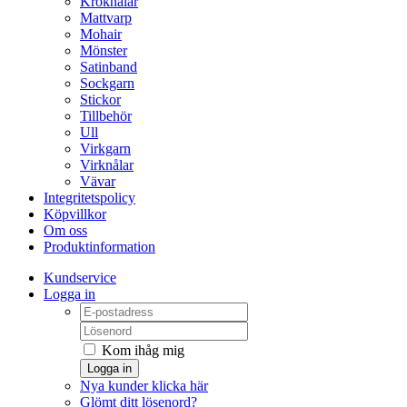
Kroknålar
Mattvarp
Mohair
Mönster
Satinband
Sockgarn
Stickor
Tillbehör
Ull
Virkgarn
Virknålar
Vävar
Integritetspolicy
Köpvillkor
Om oss
Produktinformation
Kundservice
Logga in
Kom ihåg mig
Logga in
Nya kunder klicka här
Glömt ditt lösenord?