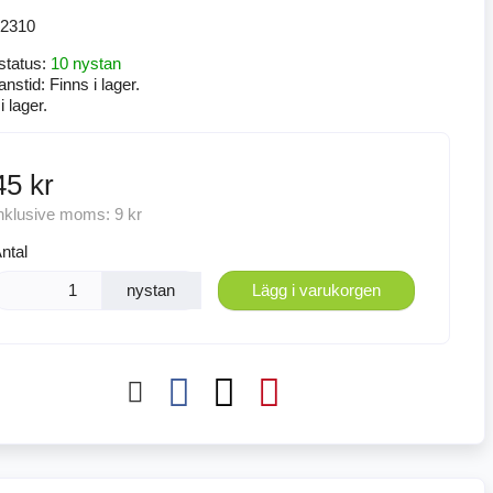
2310
status:
10 nystan
anstid:
Finns i lager.
i lager.
45 kr
nklusive moms:
9 kr
ntal
nystan
Lägg i varukorgen