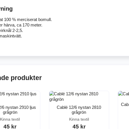
vning
at 100 % merciserat bomull.
r härva, ca 170 meter.
virknål 2-2,5.
maskintvätt.
nde produkter
Cabl
/6 nystan 2910 ljus
Cablé 12/6 nystan 2810
grågrön
grågrön
Kinna textil
Kinna textil
45 kr
45 kr