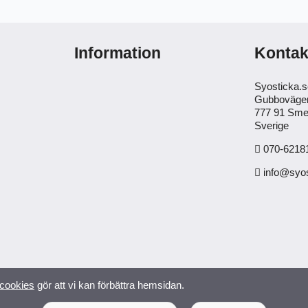
Information
Kontak
Syosticka.
Gubboväge
777 91 Sme
Sverige
070-62181
info@syos
cookies
gör att vi kan förbättra hemsidan.