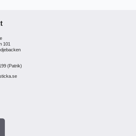
t
se
n 101
djebacken
99 (Patrik)
ticka.se