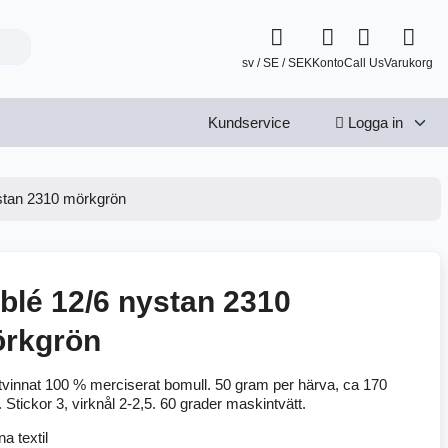
sv / SE / SEK
Konto
Call Us
Varukorg
Kundservice
Logga in
stan 2310 mörkgrön
blé 12/6 nystan 2310
rkgrön
tvinnat 100 % merciserat bomull. 50 gram per härva, ca 170
 Stickor 3, virknål 2-2,5. 60 grader maskintvätt.