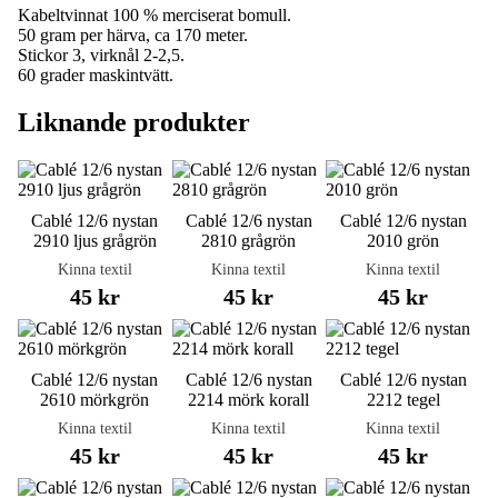
Kabeltvinnat 100 % merciserat bomull.
50 gram per härva, ca 170 meter.
Stickor 3, virknål 2-2,5.
60 grader maskintvätt.
Liknande produkter
Cablé 12/6 nystan
Cablé 12/6 nystan
Cablé 12/6 nystan
2910 ljus grågrön
2810 grågrön
2010 grön
Kinna textil
Kinna textil
Kinna textil
45 kr
45 kr
45 kr
Cablé 12/6 nystan
Cablé 12/6 nystan
Cablé 12/6 nystan
2610 mörkgrön
2214 mörk korall
2212 tegel
Kinna textil
Kinna textil
Kinna textil
45 kr
45 kr
45 kr