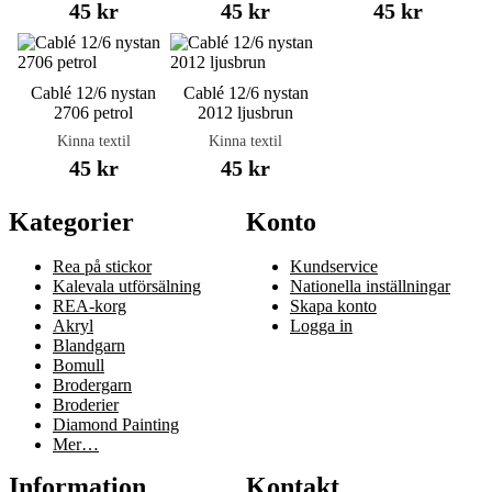
45 kr
45 kr
45 kr
Cablé 12/6 nystan
Cablé 12/6 nystan
2706 petrol
2012 ljusbrun
Kinna textil
Kinna textil
45 kr
45 kr
Kategorier
Konto
Rea på stickor
Kundservice
Kalevala utförsälning
Nationella inställningar
REA-korg
Skapa konto
Akryl
Logga in
Blandgarn
Bomull
Brodergarn
Broderier
Diamond Painting
Mer…
Information
Kontakt