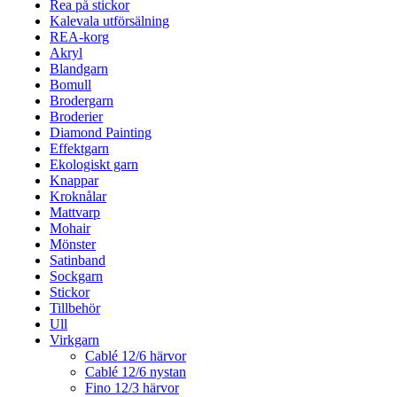
Rea på stickor
Kalevala utförsälning
REA-korg
Akryl
Blandgarn
Bomull
Brodergarn
Broderier
Diamond Painting
Effektgarn
Ekologiskt garn
Knappar
Kroknålar
Mattvarp
Mohair
Mönster
Satinband
Sockgarn
Stickor
Tillbehör
Ull
Virkgarn
Cablé 12/6 härvor
Cablé 12/6 nystan
Fino 12/3 härvor