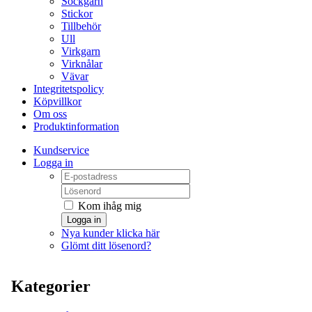
Sockgarn
Stickor
Tillbehör
Ull
Virkgarn
Virknålar
Vävar
Integritetspolicy
Köpvillkor
Om oss
Produktinformation
Kundservice
Logga in
Kom ihåg mig
Logga in
Nya kunder klicka här
Glömt ditt lösenord?
Kategorier