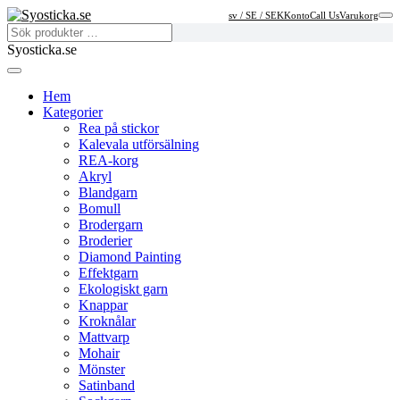
sv / SE / SEK
Konto
Call Us
Varukorg
Syosticka.se
Hem
Kategorier
Rea på stickor
Kalevala utförsälning
REA-korg
Akryl
Blandgarn
Bomull
Brodergarn
Broderier
Diamond Painting
Effektgarn
Ekologiskt garn
Knappar
Kroknålar
Mattvarp
Mohair
Mönster
Satinband