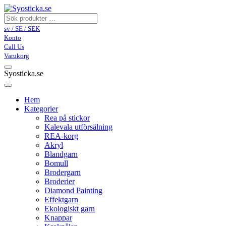
sv / SE / SEK
Konto
Call Us
Varukorg
Syosticka.se
Hem
Kategorier
Rea på stickor
Kalevala utförsälning
REA-korg
Akryl
Blandgarn
Bomull
Brodergarn
Broderier
Diamond Painting
Effektgarn
Ekologiskt garn
Knappar