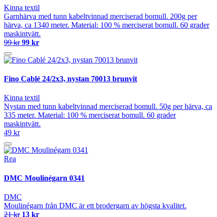
Kinna textil
Garnhärva med tunn kabeltvinnad merciserad bomull. 200g per
härva, ca 1340 meter. Material: 100 % merciserat bomull. 60 grader
maskintvätt.
99 kr
99 kr
Fino Cablé 24/2x3, nystan 70013 brunvit
Kinna textil
Nystan med tunn kabeltvinnad merciserad bomull. 50g per härva, ca
335 meter. Material: 100 % merciserat bomull. 60 grader
maskintvätt.
49 kr
Rea
DMC Moulinégarn 0341
DMC
Moulinégarn från DMC är ett brodergarn av högsta kvalitet.
21 kr
13 kr