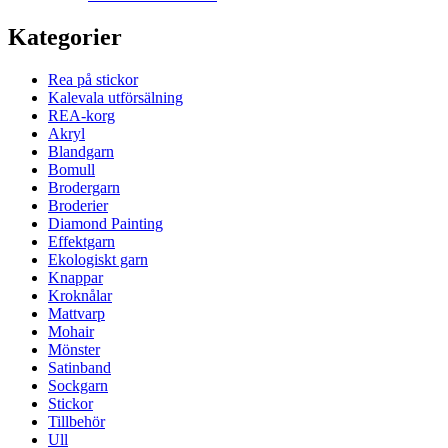
Kategorier
Rea på stickor
Kalevala utförsälning
REA-korg
Akryl
Blandgarn
Bomull
Brodergarn
Broderier
Diamond Painting
Effektgarn
Ekologiskt garn
Knappar
Kroknålar
Mattvarp
Mohair
Mönster
Satinband
Sockgarn
Stickor
Tillbehör
Ull