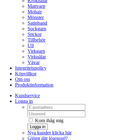
Kroknålar
Mattvarp
Mohair
Mönster
Satinband
Sockgarn
Stickor
Tillbehör
Ull
Virkgarn
Virknålar
Vävar
Integritetspolicy
Köpvillkor
Om oss
Produktinformation
Kundservice
Logga in
Kom ihåg mig
Logga in
Nya kunder klicka här
Glömt ditt lösenord?