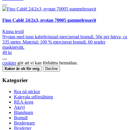
Fino Cablé 24/2x3, nystan 70005 gammelrosavit
Kinna textil
Nystan med tunn kabeltvinnad merciserad bomull. 50g per härva, ca
335 meter. Material: 100 % merciserat bomull. 60 grader
maskintvätt.
49 kr
cookies
gör att vi kan förbättra hemsidan.
Kakor är ok för mig
Decline
Kategorier
Rea på stickor
Kalevala utförsälning
REA-korg
Akryl
Blandgarn
Bomull
Brodergarn
Broderier