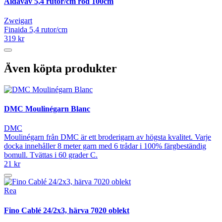
Aidaväv 5,4 rutor/cm röd 100cm
Zweigart
Finaida 5,4 rutor/cm
319 kr
Även köpta produkter
DMC Moulinégarn Blanc
DMC
Moulinégarn från DMC är ett broderigarn av högsta kvalitet. Varje
docka innehåller 8 meter garn med 6 trådar i 100% färgbeständig
bomull. Tvättas i 60 grader C.
21 kr
Rea
Fino Cablé 24/2x3, härva 7020 oblekt