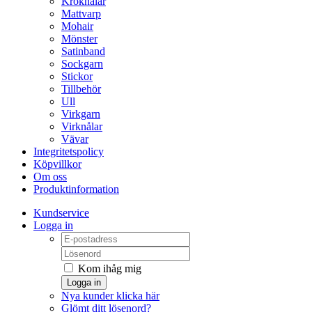
Kroknålar
Mattvarp
Mohair
Mönster
Satinband
Sockgarn
Stickor
Tillbehör
Ull
Virkgarn
Virknålar
Vävar
Integritetspolicy
Köpvillkor
Om oss
Produktinformation
Kundservice
Logga in
Kom ihåg mig
Logga in
Nya kunder klicka här
Glömt ditt lösenord?