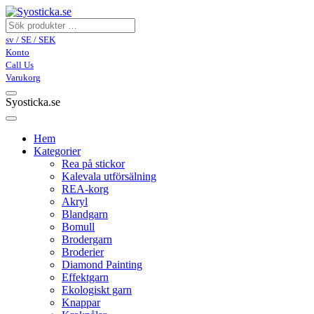
sv / SE / SEK
Konto
Call Us
Varukorg
Syosticka.se
Hem
Kategorier
Rea på stickor
Kalevala utförsälning
REA-korg
Akryl
Blandgarn
Bomull
Brodergarn
Broderier
Diamond Painting
Effektgarn
Ekologiskt garn
Knappar