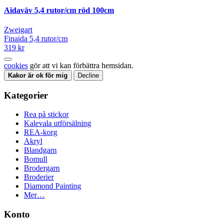
Aidaväv 5,4 rutor/cm röd 100cm
Zweigart
Finaida 5,4 rutor/cm
319 kr
cookies
gör att vi kan förbättra hemsidan.
Kakor är ok för mig
Decline
Kategorier
Rea på stickor
Kalevala utförsälning
REA-korg
Akryl
Blandgarn
Bomull
Brodergarn
Broderier
Diamond Painting
Mer…
Konto