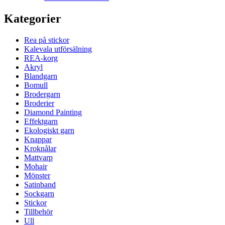
Kategorier
Rea på stickor
Kalevala utförsälning
REA-korg
Akryl
Blandgarn
Bomull
Brodergarn
Broderier
Diamond Painting
Effektgarn
Ekologiskt garn
Knappar
Kroknålar
Mattvarp
Mohair
Mönster
Satinband
Sockgarn
Stickor
Tillbehör
Ull