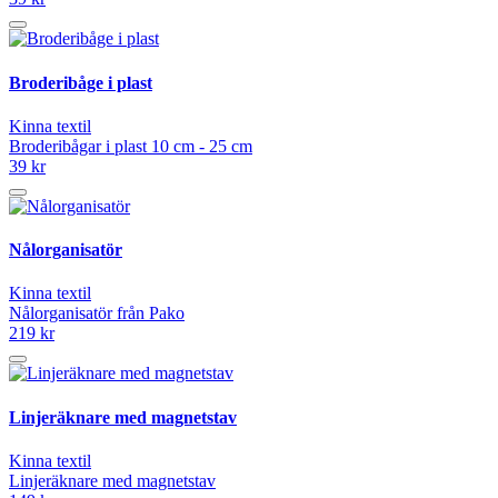
Broderibåge i plast
Kinna textil
Broderibågar i plast 10 cm - 25 cm
39 kr
Nålorganisatör
Kinna textil
Nålorganisatör från Pako
219 kr
Linjeräknare med magnetstav
Kinna textil
Linjeräknare med magnetstav