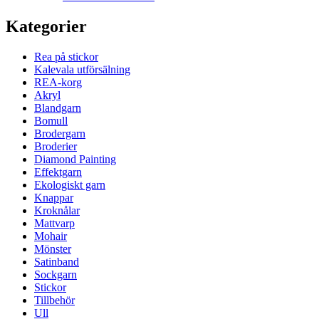
Kategorier
Rea på stickor
Kalevala utförsälning
REA-korg
Akryl
Blandgarn
Bomull
Brodergarn
Broderier
Diamond Painting
Effektgarn
Ekologiskt garn
Knappar
Kroknålar
Mattvarp
Mohair
Mönster
Satinband
Sockgarn
Stickor
Tillbehör
Ull