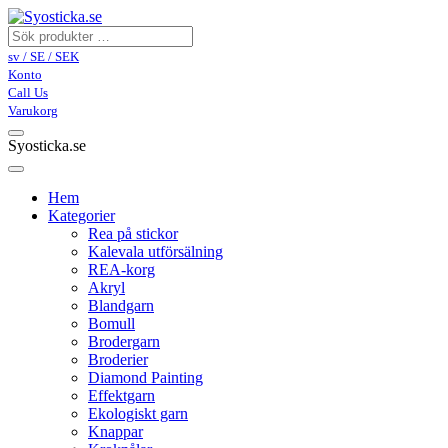
sv / SE / SEK
Konto
Call Us
Varukorg
Syosticka.se
Hem
Kategorier
Rea på stickor
Kalevala utförsälning
REA-korg
Akryl
Blandgarn
Bomull
Brodergarn
Broderier
Diamond Painting
Effektgarn
Ekologiskt garn
Knappar