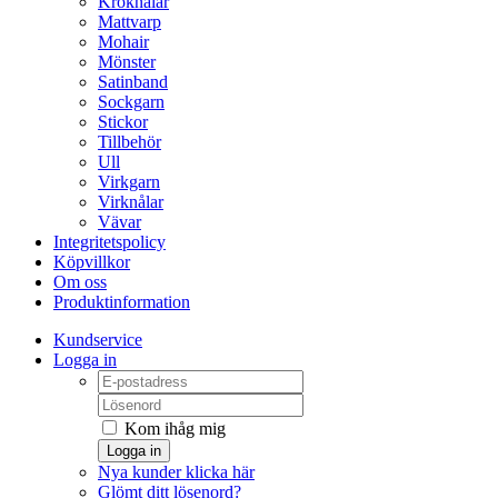
Kroknålar
Mattvarp
Mohair
Mönster
Satinband
Sockgarn
Stickor
Tillbehör
Ull
Virkgarn
Virknålar
Vävar
Integritetspolicy
Köpvillkor
Om oss
Produktinformation
Kundservice
Logga in
Kom ihåg mig
Logga in
Nya kunder klicka här
Glömt ditt lösenord?