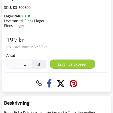
SKU:
KS-600300
Lagerstatus:
1 st
Leveranstid:
Finns i lager.
Finns i lager.
199 kr
Inklusive moms:
39,80 kr
Antal
st
Lägg i varukorgen
Beskrivning
Rundsticka Knina swivel från japanska Tulip. Innovativa