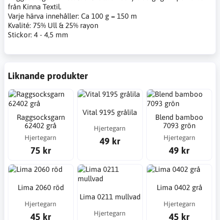
från Kinna Textil.
Varje härva innehåller: Ca 100 g = 150 m
Kvalité: 75% Ull & 25% rayon
Stickor: 4 - 4,5 mm
Liknande produkter
Vital 9195 grålila
Raggsocksgarn
Blend bamboo
62402 grå
7093 grön
Hjertegarn
Hjertegarn
Hjertegarn
49 kr
75 kr
49 kr
Lima 2060 röd
Lima 0402 grå
Lima 0211 mullvad
Hjertegarn
Hjertegarn
Hjertegarn
45 kr
45 kr