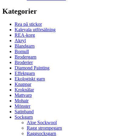
Kategorier
Rea på stickor
Kalevala utförsälning
REA-korg
Akryl
Blandgarn
Bomull
Brodergarn
Broderier
Diamond Painting
Effektgarn
Ekologiskt garn
Knappar
Kroknålar
Mattvarp
Mohair
Mönster
Satinband
Sockgarn
Aloe Sockwool
Ragg strompegarn
Raggsocksgarn