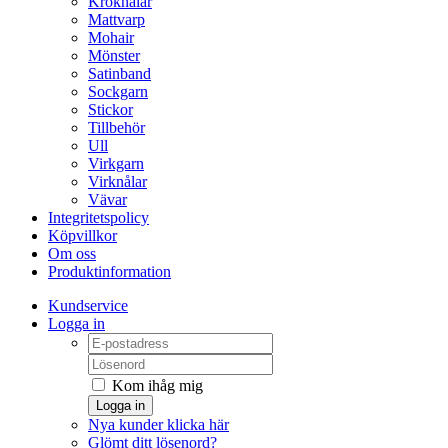
Kroknålar
Mattvarp
Mohair
Mönster
Satinband
Sockgarn
Stickor
Tillbehör
Ull
Virkgarn
Virknålar
Vävar
Integritetspolicy
Köpvillkor
Om oss
Produktinformation
Kundservice
Logga in
Kom ihåg mig
Logga in
Nya kunder klicka här
Glömt ditt lösenord?