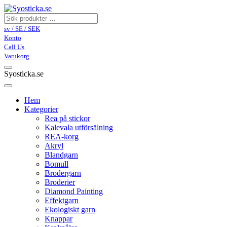
sv / SE / SEK
Konto
Call Us
Varukorg
Syosticka.se
Hem
Kategorier
Rea på stickor
Kalevala utförsälning
REA-korg
Akryl
Blandgarn
Bomull
Brodergarn
Broderier
Diamond Painting
Effektgarn
Ekologiskt garn
Knappar