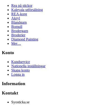
Rea på stickor
Kalevala utförsälning
REA-korg
Akryl
Blandgarn
Bomull
Brodergarn
Broderier
Diamond Painting
Mer…
Konto
Kundservice
Nationella inställningar
Skapa konto
Logga in
Information
Kontakt
Syosticka.se