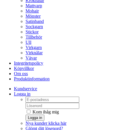
Kroknålar
Mattvarp
Mohair
Mönster
Satinband
Sockgarn
Stickor
Tillbehör
Ull
Virkgarn
Virknålar
Vävar
Integritetspolicy
Köpvillkor
Om oss
Produktinformation
Kundservice
Logga in
Kom ihåg mig
Logga in
Nya kunder klicka här
Glömt ditt lösenord?