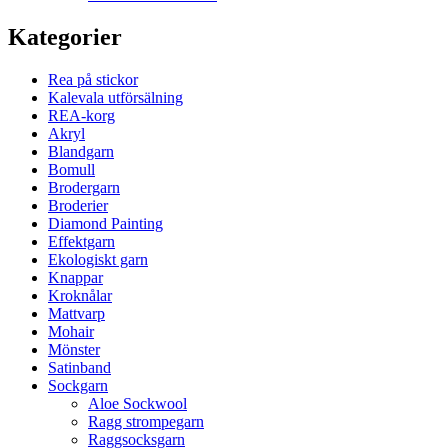
Kategorier
Rea på stickor
Kalevala utförsälning
REA-korg
Akryl
Blandgarn
Bomull
Brodergarn
Broderier
Diamond Painting
Effektgarn
Ekologiskt garn
Knappar
Kroknålar
Mattvarp
Mohair
Mönster
Satinband
Sockgarn
Aloe Sockwool
Ragg strompegarn
Raggsocksgarn