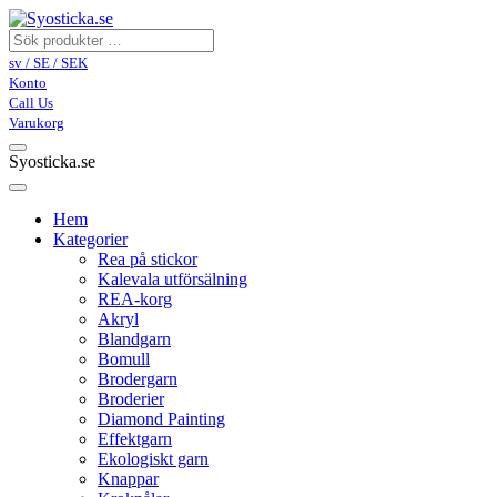
sv / SE / SEK
Konto
Call Us
Varukorg
Syosticka.se
Hem
Kategorier
Rea på stickor
Kalevala utförsälning
REA-korg
Akryl
Blandgarn
Bomull
Brodergarn
Broderier
Diamond Painting
Effektgarn
Ekologiskt garn
Knappar