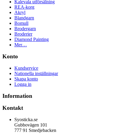
Kalevala utförsälning
REA-korg
Akryl
Blandgarn
Bomull
Brodergarn
Broderier
Diamond Painting
Mer…
Konto
Kundservice
Nationella inställningar
Skapa konto
Logga in
Information
Kontakt
Syosticka.se
Gubbovägen 101
777 91 Smedjebacken