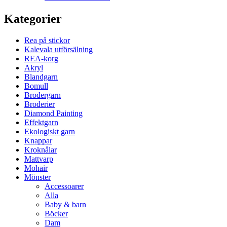
Kategorier
Rea på stickor
Kalevala utförsälning
REA-korg
Akryl
Blandgarn
Bomull
Brodergarn
Broderier
Diamond Painting
Effektgarn
Ekologiskt garn
Knappar
Kroknålar
Mattvarp
Mohair
Mönster
Accessoarer
Alla
Baby & barn
Böcker
Dam