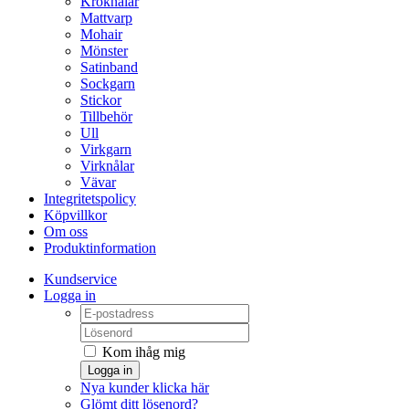
Kroknålar
Mattvarp
Mohair
Mönster
Satinband
Sockgarn
Stickor
Tillbehör
Ull
Virkgarn
Virknålar
Vävar
Integritetspolicy
Köpvillkor
Om oss
Produktinformation
Kundservice
Logga in
Kom ihåg mig
Logga in
Nya kunder klicka här
Glömt ditt lösenord?