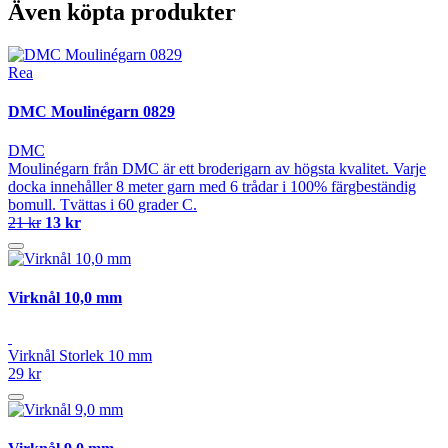
Även köpta produkter
Rea
DMC Moulinégarn 0829
DMC
Moulinégarn från DMC är ett broderigarn av högsta kvalitet. Varje
docka innehåller 8 meter garn med 6 trådar i 100% färgbeständig
bomull. Tvättas i 60 grader C.
21 kr
13 kr
Virknål 10,0 mm
Virknål Storlek 10 mm
29 kr