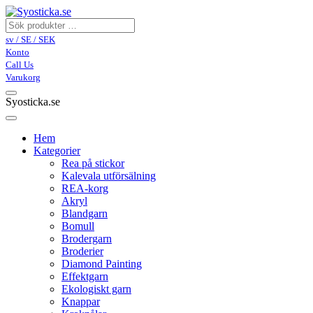
sv / SE / SEK
Konto
Call Us
Varukorg
Syosticka.se
Hem
Kategorier
Rea på stickor
Kalevala utförsälning
REA-korg
Akryl
Blandgarn
Bomull
Brodergarn
Broderier
Diamond Painting
Effektgarn
Ekologiskt garn
Knappar