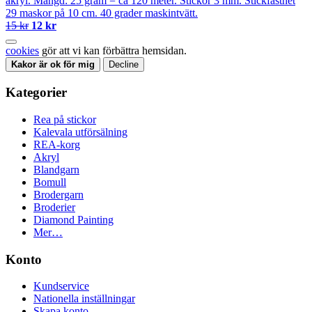
akryl. Mängd: 25 gram = ca 120 meter. Stickor 3 mm. Stickfasthet
29 maskor på 10 cm. 40 grader maskintvätt.
15 kr
12 kr
cookies
gör att vi kan förbättra hemsidan.
Kakor är ok för mig
Decline
Kategorier
Rea på stickor
Kalevala utförsälning
REA-korg
Akryl
Blandgarn
Bomull
Brodergarn
Broderier
Diamond Painting
Mer…
Konto
Kundservice
Nationella inställningar
Skapa konto