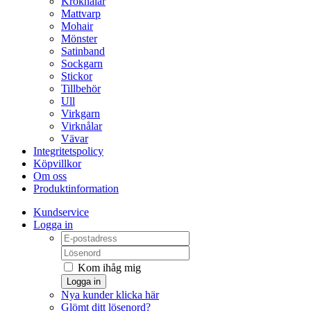
Kroknålar
Mattvarp
Mohair
Mönster
Satinband
Sockgarn
Stickor
Tillbehör
Ull
Virkgarn
Virknålar
Vävar
Integritetspolicy
Köpvillkor
Om oss
Produktinformation
Kundservice
Logga in
Kom ihåg mig
Logga in
Nya kunder klicka här
Glömt ditt lösenord?