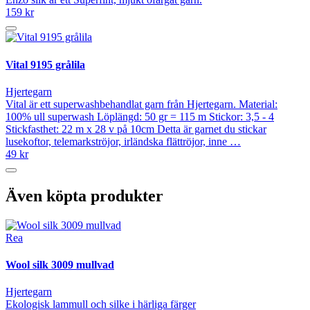
159 kr
Vital 9195 grålila
Hjertegarn
Vital är ett superwashbehandlat garn från Hjertegarn. Material:
100% ull superwash Löplängd: 50 gr = 115 m Stickor: 3,5 - 4
Stickfasthet: 22 m x 28 v på 10cm Detta är garnet du stickar
lusekoftor, telemarkströjor, irländska flättröjor, inne …
49 kr
Även köpta produkter
Rea
Wool silk 3009 mullvad
Hjertegarn
Ekologisk lammull och silke i härliga färger