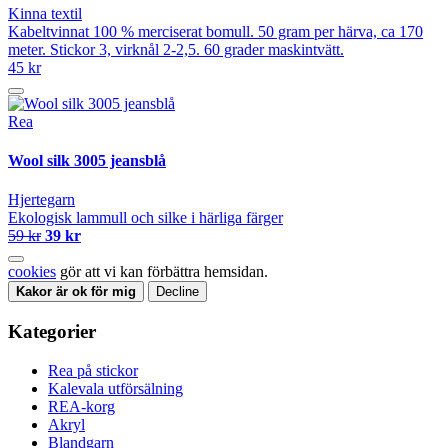
Kinna textil
Kabeltvinnat 100 % merciserat bomull. 50 gram per härva, ca 170
meter. Stickor 3, virknål 2-2,5. 60 grader maskintvätt.
45 kr
Rea
Wool silk 3005 jeansblå
Hjertegarn
Ekologisk lammull och silke i härliga färger
59 kr
39 kr
cookies
gör att vi kan förbättra hemsidan.
Kakor är ok för mig
Decline
Kategorier
Rea på stickor
Kalevala utförsälning
REA-korg
Akryl
Blandgarn