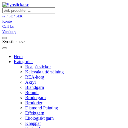
sv / SE / SEK
Konto
Call Us
Varukorg
Syosticka.se
Hem
Kategorier
Rea på stickor
Kalevala utförsälning
REA-korg
Akryl
Blandgarn
Bomull
Brodergarn
Broderier
Diamond Painting
Effektgarn
Ekologiskt garn
Knappar