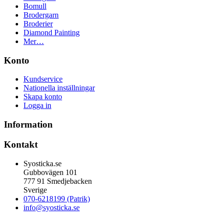
Bomull
Brodergarn
Broderier
Diamond Painting
Mer…
Konto
Kundservice
Nationella inställningar
Skapa konto
Logga in
Information
Kontakt
Syosticka.se
Gubbovägen 101
777 91 Smedjebacken
Sverige
070-6218199 (Patrik)
info@syosticka.se