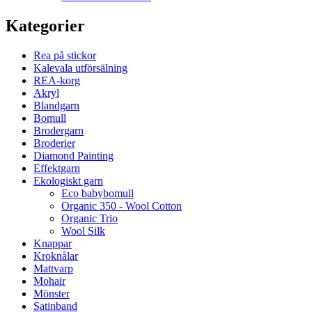
Kategorier
Rea på stickor
Kalevala utförsälning
REA-korg
Akryl
Blandgarn
Bomull
Brodergarn
Broderier
Diamond Painting
Effektgarn
Ekologiskt garn
Eco babybomull
Organic 350 - Wool Cotton
Organic Trio
Wool Silk
Knappar
Kroknålar
Mattvarp
Mohair
Mönster
Satinband