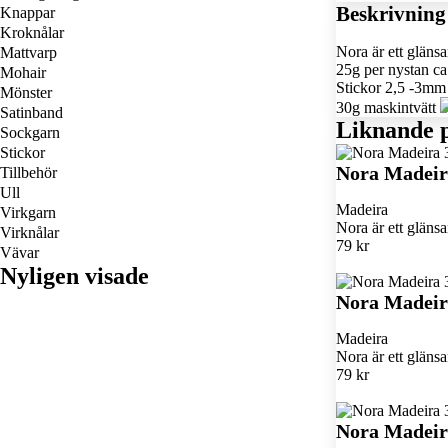
Beskrivning
Knappar
Kroknålar
Nora är ett glän
Mattvarp
25g per nystan c
Mohair
Stickor 2,5 -3mm
Mönster
30g maskintvätt
Satinband
Liknande 
Sockgarn
Stickor
Nora Madeir
Tillbehör
Ull
Madeira
Virkgarn
Nora är ett glän
Virknålar
79 kr
Vävar
Nyligen visade
Nora Madeir
Madeira
Nora är ett glän
79 kr
Nora Madeir