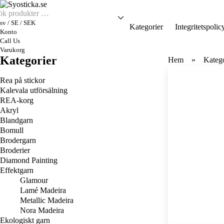
sv / SE / SEK
Kategorier
Integritetspolic
Konto
Call Us
Varukorg
Kategorier
Hem
Katego
Rea på stickor
Kalevala utförsälning
REA-korg
Akryl
Blandgarn
Bomull
Brodergarn
Broderier
Diamond Painting
Effektgarn
Glamour
Lamé Madeira
Metallic Madeira
Nora Madeira
Ekologiskt garn