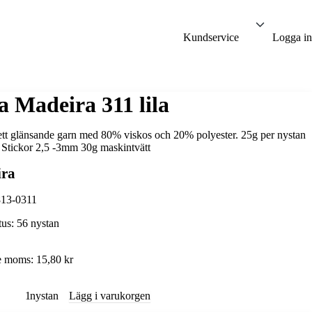
Kundservice
Logga in
a Madeira 311 lila
ett glänsande garn med 80% viskos och 20% polyester. 25g per nystan
Stickor 2,5 -3mm 30g maskintvätt
ra
813-0311
tus:
56 nystan
ve moms:
15,80 kr
nystan
Lägg i varukorgen