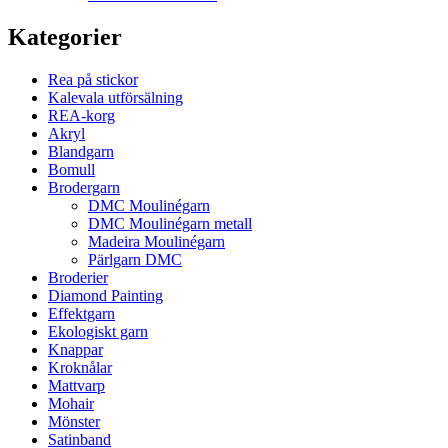
Kategorier
Rea på stickor
Kalevala utförsälning
REA-korg
Akryl
Blandgarn
Bomull
Brodergarn
DMC Moulinégarn
DMC Moulinégarn metall
Madeira Moulinégarn
Pärlgarn DMC
Broderier
Diamond Painting
Effektgarn
Ekologiskt garn
Knappar
Kroknålar
Mattvarp
Mohair
Mönster
Satinband