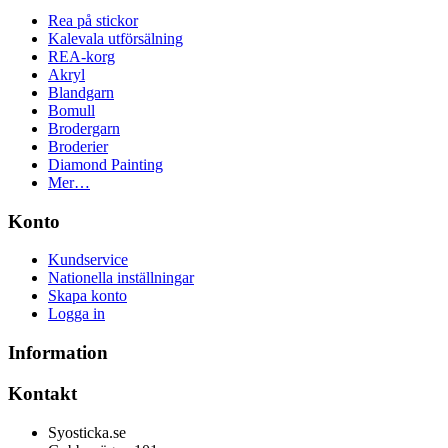
Rea på stickor
Kalevala utförsälning
REA-korg
Akryl
Blandgarn
Bomull
Brodergarn
Broderier
Diamond Painting
Mer…
Konto
Kundservice
Nationella inställningar
Skapa konto
Logga in
Information
Kontakt
Syosticka.se