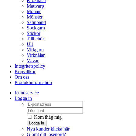
Kroknålar
Mattvarp
Mohair
Mönster
Satinband
Sockgarn
Stickor
Tillbehör
Ull
Virkgarn
Virknålar
Vävar
Integritetspolicy
Köpvillkor
Om oss
Produktinformation
Kundservice
Logga in
Kom ihåg mig
Logga in
Nya kunder klicka här
Glömt ditt lösenord?