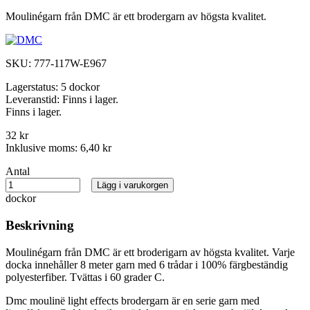
Moulinégarn från DMC är ett brodergarn av högsta kvalitet.
SKU:
777-117W-E967
Lagerstatus:
5 dockor
Leveranstid:
Finns i lager.
Finns i lager.
32 kr
Inklusive moms:
6,40 kr
Antal
Lägg i varukorgen
dockor
Beskrivning
Moulinégarn från DMC är ett broderigarn av högsta kvalitet. Varje
docka innehåller 8 meter garn med 6 trådar i 100% färgbeständig
polyesterfiber. Tvättas i 60 grader C.
Dmc moulinë light effects brodergarn är en serie garn med