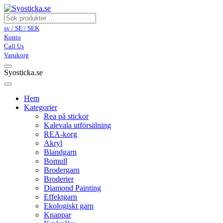
sv / SE / SEK
Konto
Call Us
Varukorg
Syosticka.se
Hem
Kategorier
Rea på stickor
Kalevala utförsälning
REA-korg
Akryl
Blandgarn
Bomull
Brodergarn
Broderier
Diamond Painting
Effektgarn
Ekologiskt garn
Knappar