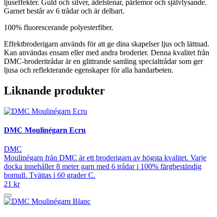
ljuseffekter. Guld och silver, ädelstenar, pärlemor och självlysande.
Garnet består av 6 trådar och är delbart.
100% fluorescerande polyesterfiber.
Effektbroderigarn används för att ge dina skapelser ljus och lättnad.
Kan användas ensam eller med andra broderier. Denna kvalitet från
DMC-broderitrådar är en glittrande samling specialtrådar som ger
ljusa och reflekterande egenskaper för alla handarbeten.
Liknande produkter
DMC Moulinégarn Ecru
DMC
Moulinégarn från DMC är ett broderigarn av högsta kvalitet. Varje
docka innehåller 8 meter garn med 6 trådar i 100% färgbeständig
bomull. Tvättas i 60 grader C.
21 kr