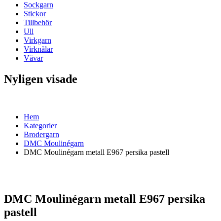
Sockgarn
Stickor
Tillbehör
Ull
Virkgarn
Virknålar
Vävar
Nyligen visade
Hem
Kategorier
Brodergarn
DMC Moulinégarn
DMC Moulinégarn metall E967 persika pastell
DMC Moulinégarn metall E967 persika
pastell