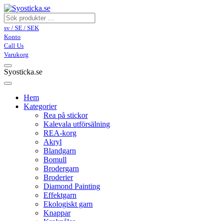
sv / SE / SEK
Konto
Call Us
Varukorg
Syosticka.se
Hem
Kategorier
Rea på stickor
Kalevala utförsälning
REA-korg
Akryl
Blandgarn
Bomull
Brodergarn
Broderier
Diamond Painting
Effektgarn
Ekologiskt garn
Knappar