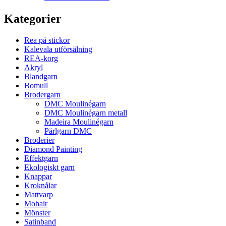
Kategorier
Rea på stickor
Kalevala utförsälning
REA-korg
Akryl
Blandgarn
Bomull
Brodergarn
DMC Moulinégarn
DMC Moulinégarn metall
Madeira Moulinégarn
Pärlgarn DMC
Broderier
Diamond Painting
Effektgarn
Ekologiskt garn
Knappar
Kroknålar
Mattvarp
Mohair
Mönster
Satinband