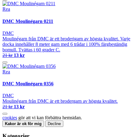
Rea
DMC Moulinégarn 0211
DMC
Moulinégarn från DMC är ett broderigarn av högsta kvalitet. Varje
docka innehåller 8 meter garn med 6 trådar i 100% färgbeständig
bomull. Tvättas i 60 grader C.
21 kr
13 kr
Rea
DMC Moulinégarn 0356
DMC
Moulinégarn från DMC är ett brodergarn av högsta kvalitet.
21 kr
13 kr
cookies
gör att vi kan förbättra hemsidan.
Kakor är ok för mig
Decline
Kategorier