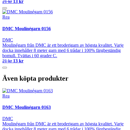
21 kr
13 kr
Rea
DMC Moulinégarn 0156
DMC
Moulinégarn från DMC är ett broderigarn av högsta kvalitet. Varje
docka innehåller 8 meter garn med 6 trådar i 100% färgbeständig
bomull. Tvättas i 60 grader C.
21 kr
13 kr
Även köpta produkter
Rea
DMC Moulinégarn 0163
DMC
Moulinégarn från DMC är ett broderigarn av högsta kvalitet. Varje
docka innehåller 8 meter garn med 6 trådar i 100% färgbeständig