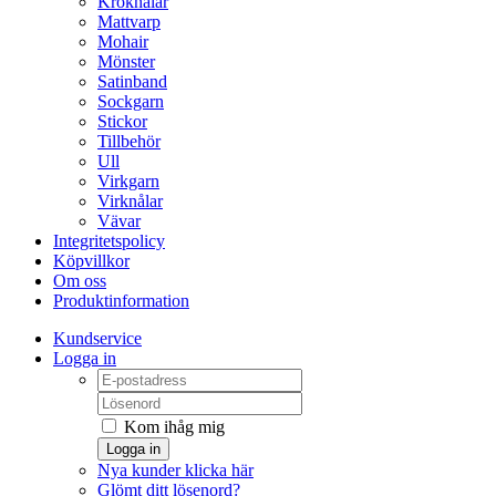
Kroknålar
Mattvarp
Mohair
Mönster
Satinband
Sockgarn
Stickor
Tillbehör
Ull
Virkgarn
Virknålar
Vävar
Integritetspolicy
Köpvillkor
Om oss
Produktinformation
Kundservice
Logga in
Kom ihåg mig
Logga in
Nya kunder klicka här
Glömt ditt lösenord?