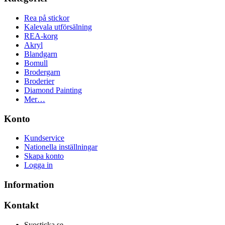
Rea på stickor
Kalevala utförsälning
REA-korg
Akryl
Blandgarn
Bomull
Brodergarn
Broderier
Diamond Painting
Mer…
Konto
Kundservice
Nationella inställningar
Skapa konto
Logga in
Information
Kontakt
Syosticka.se