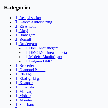
Kategorier
Rea på stickor
Kalevala utförsälning
REA-korg
Akryl
Blandgarn
Bomull
Brodergarn
DMC Moulinégarn
DMC Moulinégarn metall
Madeira Moulinégarn
Pärlgarn DMC
Broderier
Diamond Painting
Effektgarn
Ekologiskt garn
Knappar
Kroknålar
Mattvarp
Mohair
Mönster
Satinband