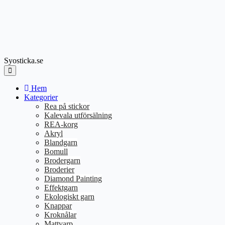
Syosticka.se
Hem
Kategorier
Rea på stickor
Kalevala utförsälning
REA-korg
Akryl
Blandgarn
Bomull
Brodergarn
Broderier
Diamond Painting
Effektgarn
Ekologiskt garn
Knappar
Kroknålar
Mattvarp