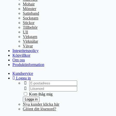
Mohair
Mönster
Satinband
Sockgarn
Stickor
Tillbehör
Ull
Virkgarn
Virknålar
Vävar
Integritetspolicy
Köpvillkor
Om oss
Produktinformation
Kundservice
Logga in
Kom ihåg mig
Logga in
Nya kunder klicka här
Glömt ditt lösenord?