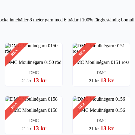
ocka innehåller 8 meter garn med 6 trådar i 100% färgbeständig bomull.
REA
REA
DMC Moulinégarn 0150 röd
DMC Moulinégarn 0151 rosa
DMC
DMC
13 kr
13 kr
21 kr
21 kr
REA
REA
DMC Moulinégarn 0158
DMC Moulinégarn 0156
DMC
DMC
13 kr
13 kr
21 kr
21 kr