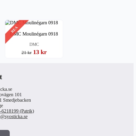
REA
DMC Moulinégarn 0918
DMC
13 kr
21 kr
t
icka.se
ovägen 101
1 Smedjebacken
ge
-6218199 (Patrik)
o@syosticka.se