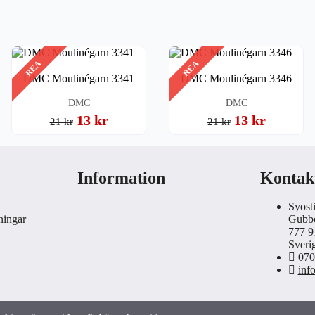
REA
REA
DMC Moulinégarn 3341
DMC Moulinégarn 3346
DMC
DMC
13 kr
13 kr
21 kr
21 kr
Information
Kontak
Syost
lningar
Gubb
777 9
Sveri
070
inf