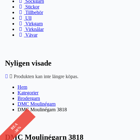
Sockgarn
Stickor
Tillbehör
Ull
Virkgarn
Virknålar
Vävar
Nyligen visade
Produkten kan inte längre köpas.
Hem
Kategorier
Brodergarn
DMC Moulinégarn
DMC Moulinégarn 3818
REA
-38%
DMC Moulinégarn 3818