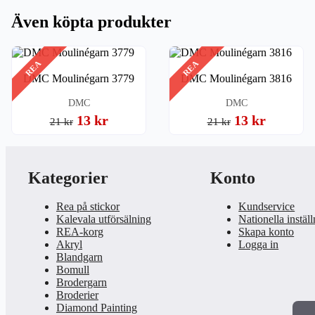
Även köpta produkter
REA
REA
DMC Moulinégarn 3779
DMC Moulinégarn 3816
DMC
DMC
13 kr
13 kr
21 kr
21 kr
Kategorier
Konto
Rea på stickor
Kundservice
Kalevala utförsälning
Nationella instäl
REA-korg
Skapa konto
Akryl
Logga in
Blandgarn
Bomull
Brodergarn
Broderier
Diamond Painting