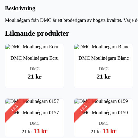
Beskrivning
Moulinégarn från DMC är ett broderigarn av högsta kvalitet. Varje d
Liknande produkter
DMC Moulinégarn Ecru
DMC Moulinégarn Blanc
DMC
DMC
21 kr
21 kr
REA
REA
DMC Moulinégarn 0157
DMC Moulinégarn 0159
DMC
DMC
13 kr
13 kr
21 kr
21 kr