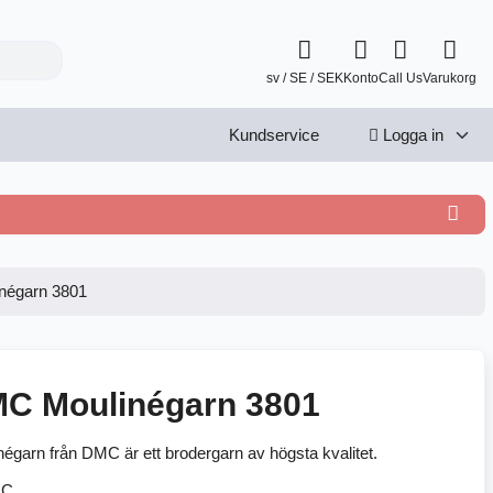
sv / SE / SEK
Konto
Call Us
Varukorg
Kundservice
Logga in
négarn 3801
C Moulinégarn 3801
négarn från DMC är ett brodergarn av högsta kvalitet.