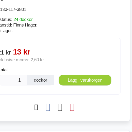
130-117-3801
status:
24 dockor
anstid:
Finns i lager.
i lager.
13 kr
21 kr
nklusive moms:
2,60 kr
ntal
dockor
Lägg i varukorgen