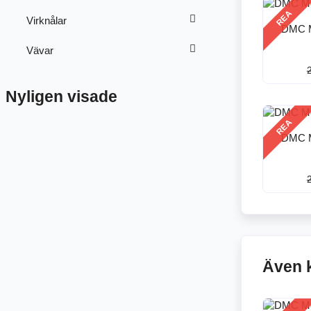
REA
Virknålar
DMC M
Vävar
Nyligen visade
REA
DMC M
Även 