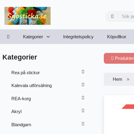
Kategorier
Integritetspolicy
Köpvillkor
Kategorier
Produkten 
Rea på stickor
Hem
Kalevala utförsälning
REA-korg
REA
Akryl
-38%
Blandgarn