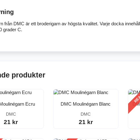
vning
n från DMC är ett broderigarn av högsta kvalitet. Varje docka innehål
60 grader C.
nde produkter
RE
oulinégarn Ecru
DMC Moulinégarn Blanc
DMC
DMC
DMC
21 kr
21 kr