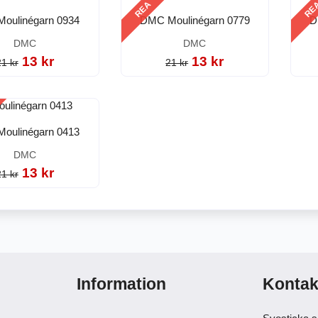
REA
RE
oulinégarn 0934
DMC Moulinégarn 0779
D
DMC
DMC
13 kr
13 kr
21 kr
21 kr
oulinégarn 0413
DMC
13 kr
21 kr
Information
Kontak