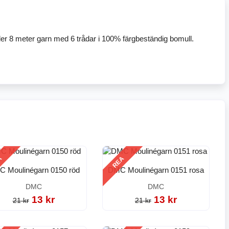
ler 8 meter garn med 6 trådar i 100% färgbeständig bomull.
A
REA
 Moulinégarn 0150 röd
DMC Moulinégarn 0151 rosa
DMC
DMC
13 kr
13 kr
21 kr
21 kr