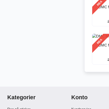
REA
DMC M
REA
DMC M
Kategorier
Konto