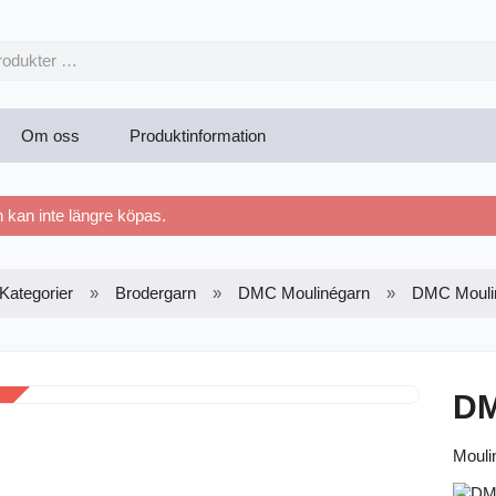
Om oss
Produktinformation
kan inte längre köpas.
Kategorier
Brodergarn
DMC Moulinégarn
DMC Mouli
DM
Mouli