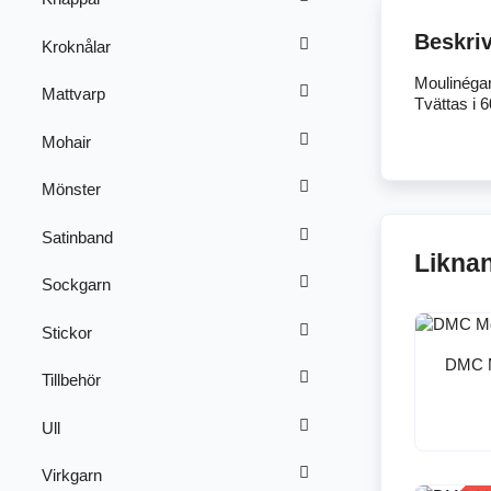
Beskri
Kroknålar
Moulinégar
Mattvarp
Tvättas i 
Mohair
Mönster
Satinband
Likna
Sockgarn
Stickor
DMC M
Tillbehör
Ull
Virkgarn