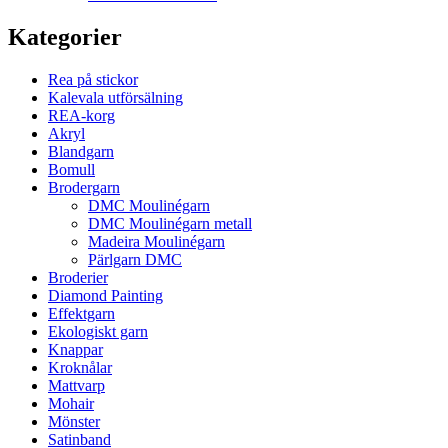
Kategorier
Rea på stickor
Kalevala utförsälning
REA-korg
Akryl
Blandgarn
Bomull
Brodergarn
DMC Moulinégarn
DMC Moulinégarn metall
Madeira Moulinégarn
Pärlgarn DMC
Broderier
Diamond Painting
Effektgarn
Ekologiskt garn
Knappar
Kroknålar
Mattvarp
Mohair
Mönster
Satinband