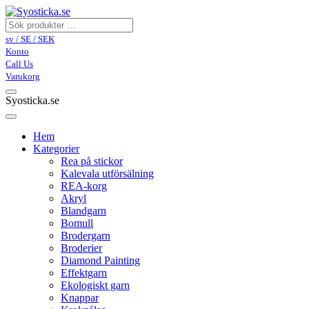
sv / SE / SEK
Konto
Call Us
Varukorg
Syosticka.se
Hem
Kategorier
Rea på stickor
Kalevala utförsälning
REA-korg
Akryl
Blandgarn
Bomull
Brodergarn
Broderier
Diamond Painting
Effektgarn
Ekologiskt garn
Knappar