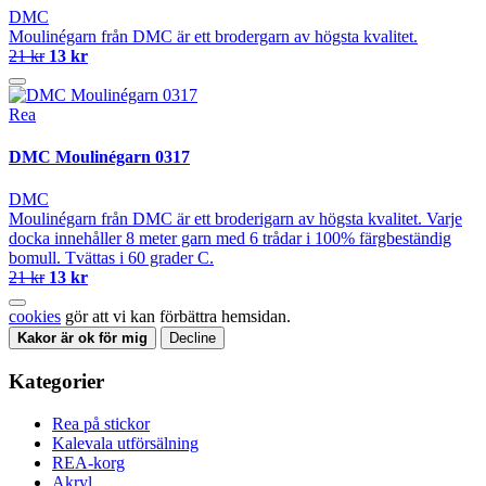
DMC
Moulinégarn från DMC är ett brodergarn av högsta kvalitet.
21 kr
13 kr
Rea
DMC Moulinégarn 0317
DMC
Moulinégarn från DMC är ett broderigarn av högsta kvalitet. Varje
docka innehåller 8 meter garn med 6 trådar i 100% färgbeständig
bomull. Tvättas i 60 grader C.
21 kr
13 kr
cookies
gör att vi kan förbättra hemsidan.
Kakor är ok för mig
Decline
Kategorier
Rea på stickor
Kalevala utförsälning
REA-korg
Akryl