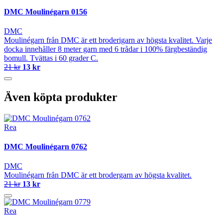
DMC Moulinégarn 0156
DMC
Moulinégarn från DMC är ett broderigarn av högsta kvalitet. Varje
docka innehåller 8 meter garn med 6 trådar i 100% färgbeständig
bomull. Tvättas i 60 grader C.
21 kr
13 kr
Även köpta produkter
Rea
DMC Moulinégarn 0762
DMC
Moulinégarn från DMC är ett brodergarn av högsta kvalitet.
21 kr
13 kr
Rea