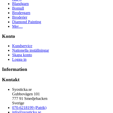
Blandgarn
Bomull
Brodergarn
Broderier
Diamond Painting
Mer…
Konto
Kundservice
Nationella inställningar
Skapa konto
Logga in
Information
Kontakt
Syosticka.se
Gubbovägen 101
777 91 Smedjebacken
Sverige
070-6218199 (Patrik)
info@syosticka.se