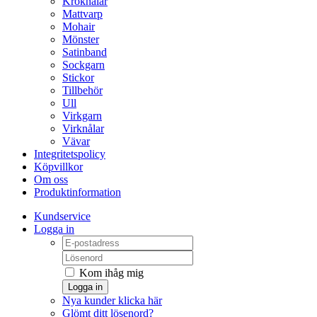
Kroknålar
Mattvarp
Mohair
Mönster
Satinband
Sockgarn
Stickor
Tillbehör
Ull
Virkgarn
Virknålar
Vävar
Integritetspolicy
Köpvillkor
Om oss
Produktinformation
Kundservice
Logga in
Kom ihåg mig
Logga in
Nya kunder klicka här
Glömt ditt lösenord?