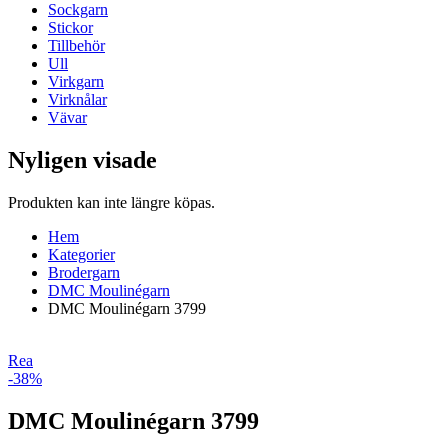
Sockgarn
Stickor
Tillbehör
Ull
Virkgarn
Virknålar
Vävar
Nyligen visade
Produkten kan inte längre köpas.
Hem
Kategorier
Brodergarn
DMC Moulinégarn
DMC Moulinégarn 3799
Rea
-38%
DMC Moulinégarn 3799