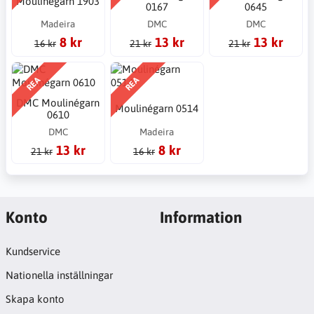
Moulinégarn 1903
0167
0645
Madeira
DMC
DMC
8 kr
13 kr
13 kr
16 kr
21 kr
21 kr
REA
REA
DMC Moulinégarn
Moulinégarn 0514
0610
DMC
Madeira
13 kr
8 kr
21 kr
16 kr
Konto
Information
Kundservice
Nationella inställningar
Skapa konto