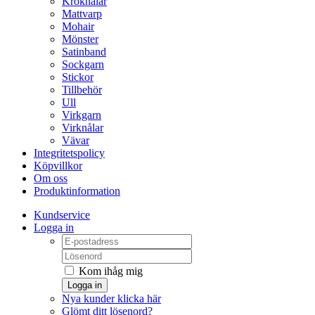
Kroknålar
Mattvarp
Mohair
Mönster
Satinband
Sockgarn
Stickor
Tillbehör
Ull
Virkgarn
Virknålar
Vävar
Integritetspolicy
Köpvillkor
Om oss
Produktinformation
Kundservice
Logga in
Kom ihåg mig
Logga in
Nya kunder klicka här
Glömt ditt lösenord?