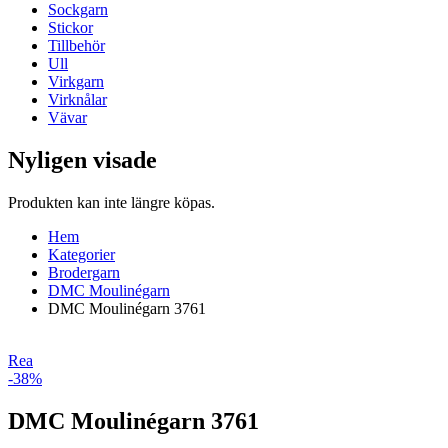
Sockgarn
Stickor
Tillbehör
Ull
Virkgarn
Virknålar
Vävar
Nyligen visade
Produkten kan inte längre köpas.
Hem
Kategorier
Brodergarn
DMC Moulinégarn
DMC Moulinégarn 3761
Rea
-38%
DMC Moulinégarn 3761