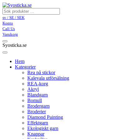
sv / SE / SEK
Konto
Call Us
Varukorg
Syosticka.se
Hem
Kategorier
Rea på stickor
Kalevala utförsälning
REA-korg
Akryl
Blandgarn
Bomull
Brodergarn
Broderier
Diamond Painting
Effektgarn
Ekologiskt garn
Knappar