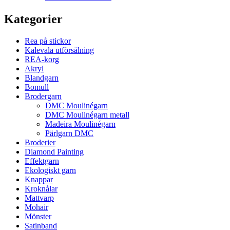
Kategorier
Rea på stickor
Kalevala utförsälning
REA-korg
Akryl
Blandgarn
Bomull
Brodergarn
DMC Moulinégarn
DMC Moulinégarn metall
Madeira Moulinégarn
Pärlgarn DMC
Broderier
Diamond Painting
Effektgarn
Ekologiskt garn
Knappar
Kroknålar
Mattvarp
Mohair
Mönster
Satinband