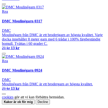
Rea
DMC Moulinégarn 0317
DMC
Moulinégarn från DMC är ett broderigarn av högsta kvalitet. Varje
docka innehåller 8 meter garn med 6 trådar i 100% färgbeständig
bomull. Tvättas i 60 grader C.
21 kr
13 kr
Rea
DMC Moulinégarn 0924
DMC
Moulinégarn från DMC är ett brodergarn av högsta kvalitet.
21 kr
13 kr
cookies
gör att vi kan förbättra hemsidan.
Kakor är ok för mig
Decline