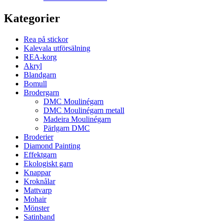
Kategorier
Rea på stickor
Kalevala utförsälning
REA-korg
Akryl
Blandgarn
Bomull
Brodergarn
DMC Moulinégarn
DMC Moulinégarn metall
Madeira Moulinégarn
Pärlgarn DMC
Broderier
Diamond Painting
Effektgarn
Ekologiskt garn
Knappar
Kroknålar
Mattvarp
Mohair
Mönster
Satinband