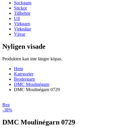
Sockgarn
Stickor
Tillbehör
Ull
Virkgarn
Virknålar
Vävar
Nyligen visade
Produkten kan inte längre köpas.
Hem
Kategorier
Brodergarn
DMC Moulinégarn
DMC Moulinégarn 0729
Rea
-38%
DMC Moulinégarn 0729