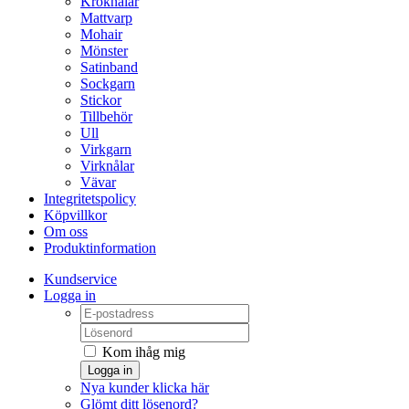
Kroknålar
Mattvarp
Mohair
Mönster
Satinband
Sockgarn
Stickor
Tillbehör
Ull
Virkgarn
Virknålar
Vävar
Integritetspolicy
Köpvillkor
Om oss
Produktinformation
Kundservice
Logga in
Kom ihåg mig
Logga in
Nya kunder klicka här
Glömt ditt lösenord?