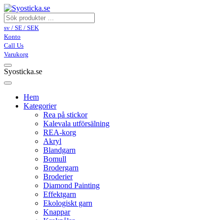
sv / SE / SEK
Konto
Call Us
Varukorg
Syosticka.se
Hem
Kategorier
Rea på stickor
Kalevala utförsälning
REA-korg
Akryl
Blandgarn
Bomull
Brodergarn
Broderier
Diamond Painting
Effektgarn
Ekologiskt garn
Knappar