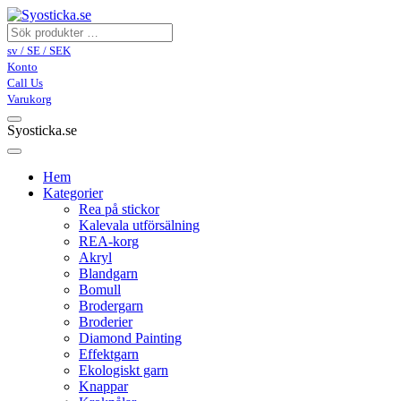
sv / SE / SEK
Konto
Call Us
Varukorg
Syosticka.se
Hem
Kategorier
Rea på stickor
Kalevala utförsälning
REA-korg
Akryl
Blandgarn
Bomull
Brodergarn
Broderier
Diamond Painting
Effektgarn
Ekologiskt garn
Knappar