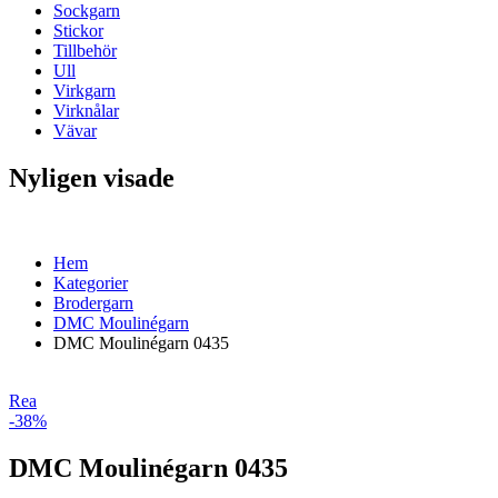
Sockgarn
Stickor
Tillbehör
Ull
Virkgarn
Virknålar
Vävar
Nyligen visade
Hem
Kategorier
Brodergarn
DMC Moulinégarn
DMC Moulinégarn 0435
Rea
-38%
DMC Moulinégarn 0435