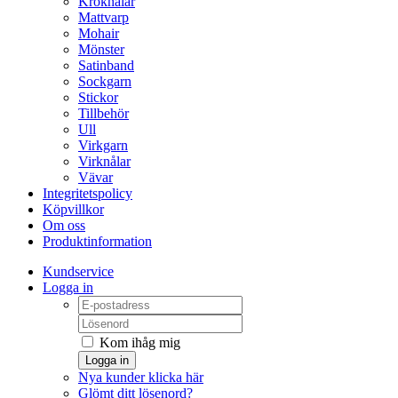
Kroknålar
Mattvarp
Mohair
Mönster
Satinband
Sockgarn
Stickor
Tillbehör
Ull
Virkgarn
Virknålar
Vävar
Integritetspolicy
Köpvillkor
Om oss
Produktinformation
Kundservice
Logga in
Kom ihåg mig
Logga in
Nya kunder klicka här
Glömt ditt lösenord?