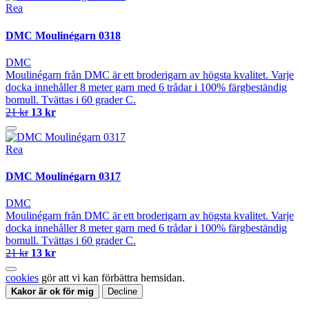
Rea
DMC Moulinégarn 0318
DMC
Moulinégarn från DMC är ett broderigarn av högsta kvalitet. Varje
docka innehåller 8 meter garn med 6 trådar i 100% färgbeständig
bomull. Tvättas i 60 grader C.
21 kr
13 kr
Rea
DMC Moulinégarn 0317
DMC
Moulinégarn från DMC är ett broderigarn av högsta kvalitet. Varje
docka innehåller 8 meter garn med 6 trådar i 100% färgbeständig
bomull. Tvättas i 60 grader C.
21 kr
13 kr
cookies
gör att vi kan förbättra hemsidan.
Kakor är ok för mig
Decline