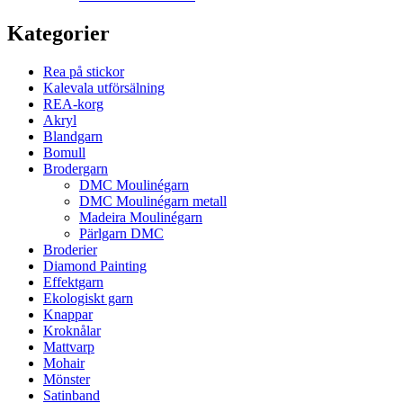
Kategorier
Rea på stickor
Kalevala utförsälning
REA-korg
Akryl
Blandgarn
Bomull
Brodergarn
DMC Moulinégarn
DMC Moulinégarn metall
Madeira Moulinégarn
Pärlgarn DMC
Broderier
Diamond Painting
Effektgarn
Ekologiskt garn
Knappar
Kroknålar
Mattvarp
Mohair
Mönster
Satinband