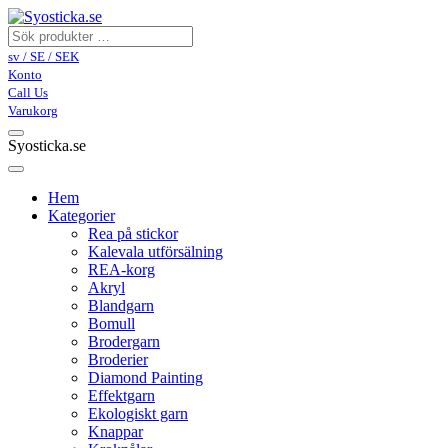
sv / SE / SEK
Konto
Call Us
Varukorg
Syosticka.se
Hem
Kategorier
Rea på stickor
Kalevala utförsälning
REA-korg
Akryl
Blandgarn
Bomull
Brodergarn
Broderier
Diamond Painting
Effektgarn
Ekologiskt garn
Knappar