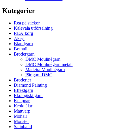
Kategorier
Rea på stickor
Kalevala utförsälning
REA-korg
Akryl
Blandgarn
Bomull
Brodergarn
DMC Moulinégarn
DMC Moulinégarn metall
Madeira Moulinégarn
Pärlgarn DMC
Broderier
Diamond Painting
Effektgarn
Ekologiskt garn
Knappar
Kroknålar
Mattvarp
Mohair
Mönster
Satinband