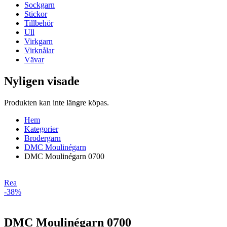
Sockgarn
Stickor
Tillbehör
Ull
Virkgarn
Virknålar
Vävar
Nyligen visade
Produkten kan inte längre köpas.
Hem
Kategorier
Brodergarn
DMC Moulinégarn
DMC Moulinégarn 0700
Rea
-38%
DMC Moulinégarn 0700