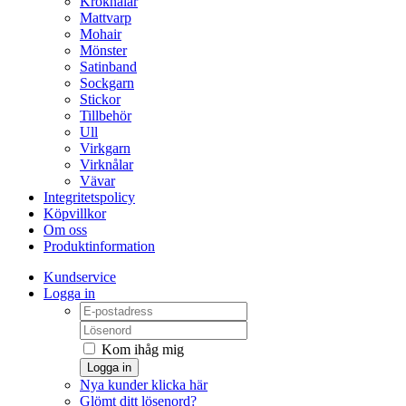
Kroknålar
Mattvarp
Mohair
Mönster
Satinband
Sockgarn
Stickor
Tillbehör
Ull
Virkgarn
Virknålar
Vävar
Integritetspolicy
Köpvillkor
Om oss
Produktinformation
Kundservice
Logga in
Kom ihåg mig
Logga in
Nya kunder klicka här
Glömt ditt lösenord?