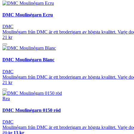
DMC Moulinégarn Ecru
DMC
Moulinégarn från DMC är ett broderigarn av högsta kvalitet. Varje do
21 kr
DMC Moulinégarn Blanc
DMC
Moulinégarn från DMC är ett broderigarn av högsta kvalitet. Varje do
21 kr
Rea
DMC Moulinégarn 0150 röd
DMC
Moulinégarn från DMC är ett broderigarn av högsta kvalitet. Varje do
21 kr
13 kr