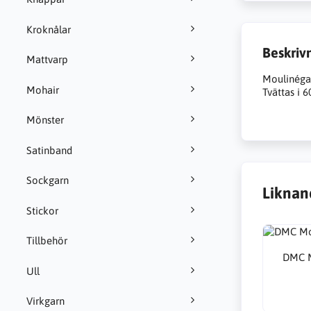
Kroknålar
Beskriv
Mattvarp
Moulinégar
Mohair
Tvättas i 6
Mönster
Satinband
Sockgarn
Liknan
Stickor
Tillbehör
DMC M
Ull
Virkgarn