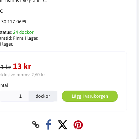
. Tvättas i 60 grader C.
130-117-0699
status:
24 dockor
anstid:
Finns i lager.
i lager.
13 kr
21 kr
nklusive moms:
2,60 kr
ntal
dockor
Lägg i varukorgen