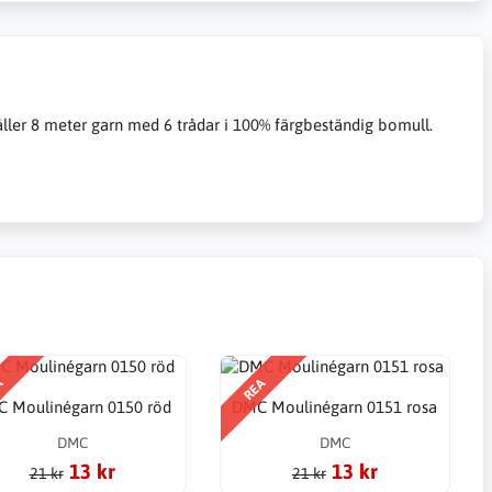
åller 8 meter garn med 6 trådar i 100% färgbeständig bomull.
A
REA
 Moulinégarn 0150 röd
DMC Moulinégarn 0151 rosa
DMC
DMC
13 kr
13 kr
21 kr
21 kr