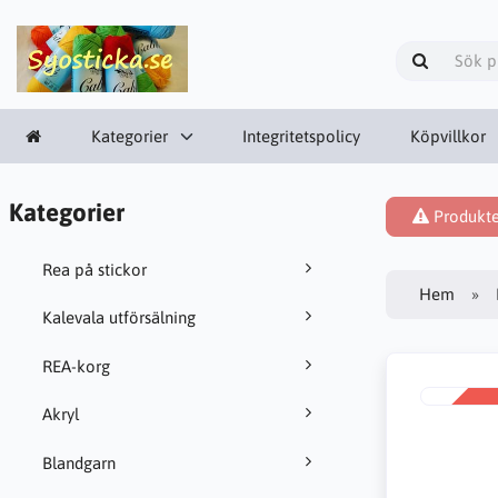
Kategorier
Integritetspolicy
Köpvillkor
Kategorier
Produkten
Rea på stickor
Hem
Kalevala utförsälning
REA-korg
Akryl
REA
-38%
Blandgarn