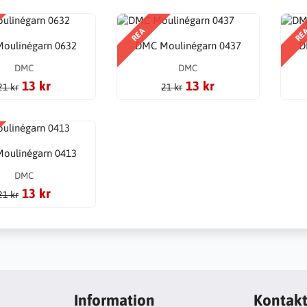
REA
RE
oulinégarn 0632
DMC Moulinégarn 0437
D
DMC
DMC
13 kr
13 kr
21 kr
21 kr
oulinégarn 0413
DMC
13 kr
21 kr
Information
Kontak