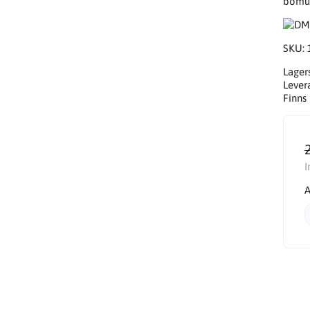
bomull
SKU:
Lager
Lever
Finns 
I
A