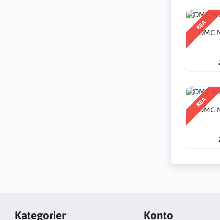
REA
DMC M
REA
DMC M
Kategorier
Konto