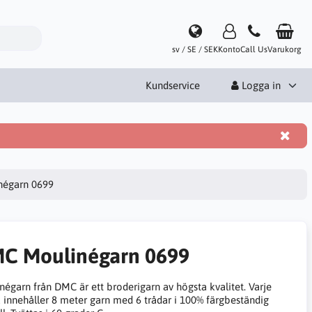
sv / SE / SEK
Konto
Call Us
Varukorg
Kundservice
Logga in
égarn 0699
C Moulinégarn 0699
négarn från DMC är ett broderigarn av högsta kvalitet. Varje
 innehåller 8 meter garn med 6 trådar i 100% färgbeständig