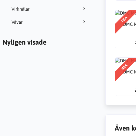
Virknålar
REA
Vävar
DMC M
Nyligen visade
REA
DMC M
Även k