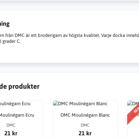
ning
n från DMC är ett broderigarn av högsta kvalitet. Varje docka inneh
0 grader C.
de produkter
RE
oulinégarn Ecru
DMC Moulinégarn Blanc
DMC
DMC
DMC
21 kr
21 kr