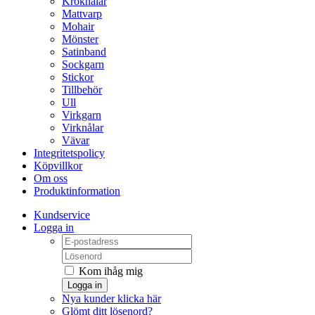
Kroknålar
Mattvarp
Mohair
Mönster
Satinband
Sockgarn
Stickor
Tillbehör
Ull
Virkgarn
Virknålar
Vävar
Integritetspolicy
Köpvillkor
Om oss
Produktinformation
Kundservice
Logga in
Kom ihåg mig
Logga in
Nya kunder klicka här
Glömt ditt lösenord?