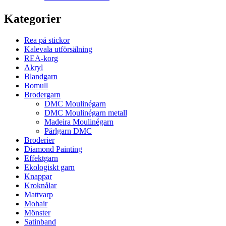
Kategorier
Rea på stickor
Kalevala utförsälning
REA-korg
Akryl
Blandgarn
Bomull
Brodergarn
DMC Moulinégarn
DMC Moulinégarn metall
Madeira Moulinégarn
Pärlgarn DMC
Broderier
Diamond Painting
Effektgarn
Ekologiskt garn
Knappar
Kroknålar
Mattvarp
Mohair
Mönster
Satinband