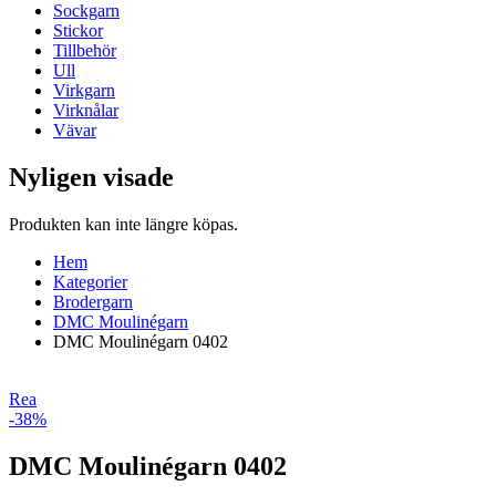
Sockgarn
Stickor
Tillbehör
Ull
Virkgarn
Virknålar
Vävar
Nyligen visade
Produkten kan inte längre köpas.
Hem
Kategorier
Brodergarn
DMC Moulinégarn
DMC Moulinégarn 0402
Rea
-38%
DMC Moulinégarn 0402