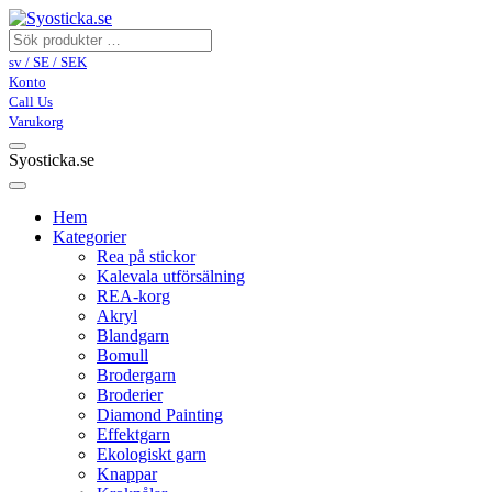
sv / SE / SEK
Konto
Call Us
Varukorg
Syosticka.se
Hem
Kategorier
Rea på stickor
Kalevala utförsälning
REA-korg
Akryl
Blandgarn
Bomull
Brodergarn
Broderier
Diamond Painting
Effektgarn
Ekologiskt garn
Knappar