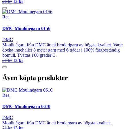
21 kr
13 kr
Rea
DMC Moulinégarn 0156
DMC
Moulinégarn från DMC är ett broderigarn av högsta kvalitet. Varje
docka innehåller 8 meter garn med 6 trådar i 100% färgbeständig
bomull. Tvättas i 60 grader C.
21 kr
13 kr
Även köpta produkter
Rea
DMC Moulinégarn 0610
DMC
Moulinégarn från DMC är ett brodergarn av högsta kvalitet.
21 kr
13 kr