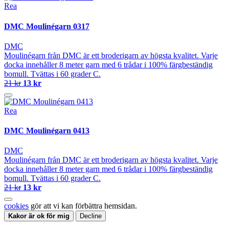
Rea
DMC Moulinégarn 0317
DMC
Moulinégarn från DMC är ett broderigarn av högsta kvalitet. Varje
docka innehåller 8 meter garn med 6 trådar i 100% färgbeständig
bomull. Tvättas i 60 grader C.
21 kr
13 kr
Rea
DMC Moulinégarn 0413
DMC
Moulinégarn från DMC är ett broderigarn av högsta kvalitet. Varje
docka innehåller 8 meter garn med 6 trådar i 100% färgbeständig
bomull. Tvättas i 60 grader C.
21 kr
13 kr
cookies
gör att vi kan förbättra hemsidan.
Kakor är ok för mig
Decline