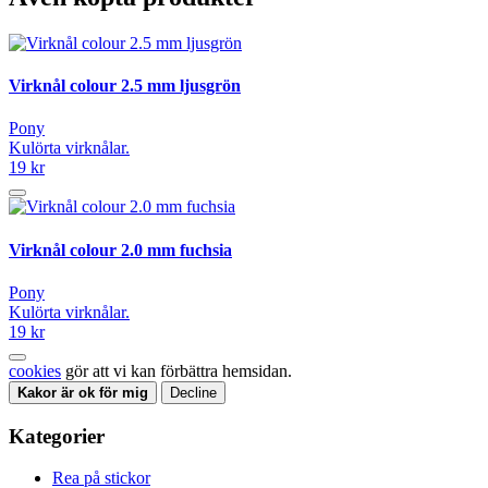
Virknål colour 2.5 mm ljusgrön
Pony
Kulörta virknålar.
19 kr
Virknål colour 2.0 mm fuchsia
Pony
Kulörta virknålar.
19 kr
cookies
gör att vi kan förbättra hemsidan.
Kakor är ok för mig
Decline
Kategorier
Rea på stickor