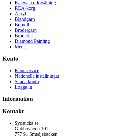
Kalevala utförsälning
REA-korg
Akryl
Blandgarn
Bomull
Brodergarn
Broderier
Diamond Painting
Mer…
Konto
Kundservice
Nationella inställningar
Skapa konto
Logga in
Information
Kontakt
Syosticka.se
Gubbovägen 101
777 91 Smedjebacken