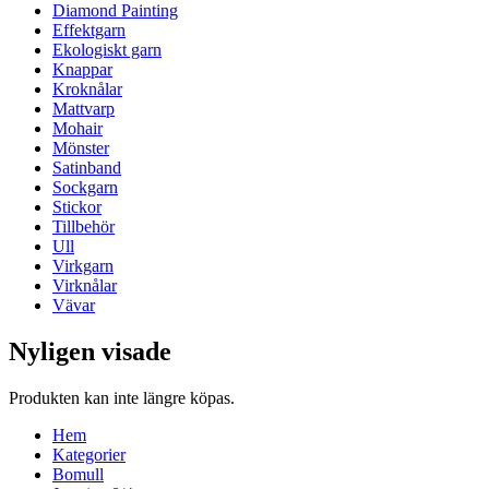
Diamond Painting
Effektgarn
Ekologiskt garn
Knappar
Kroknålar
Mattvarp
Mohair
Mönster
Satinband
Sockgarn
Stickor
Tillbehör
Ull
Virkgarn
Virknålar
Vävar
Nyligen visade
Produkten kan inte längre köpas.
Hem
Kategorier
Bomull