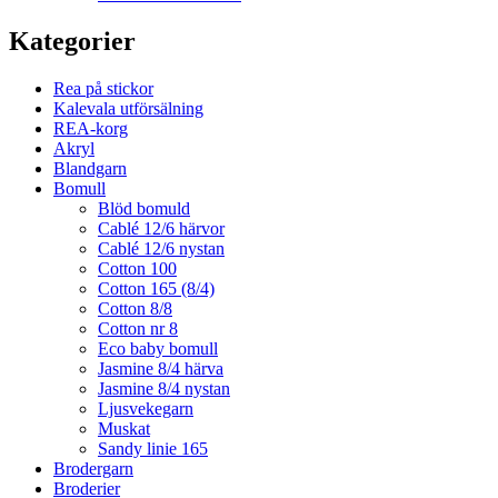
Kategorier
Rea på stickor
Kalevala utförsälning
REA-korg
Akryl
Blandgarn
Bomull
Blöd bomuld
Cablé 12/6 härvor
Cablé 12/6 nystan
Cotton 100
Cotton 165 (8/4)
Cotton 8/8
Cotton nr 8
Eco baby bomull
Jasmine 8/4 härva
Jasmine 8/4 nystan
Ljusvekegarn
Muskat
Sandy linie 165
Brodergarn
Broderier