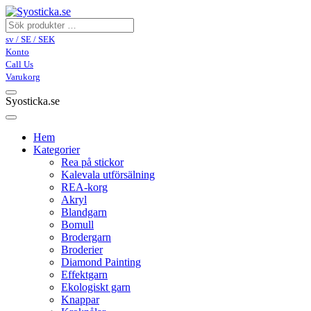
sv / SE / SEK
Konto
Call Us
Varukorg
Syosticka.se
Hem
Kategorier
Rea på stickor
Kalevala utförsälning
REA-korg
Akryl
Blandgarn
Bomull
Brodergarn
Broderier
Diamond Painting
Effektgarn
Ekologiskt garn
Knappar