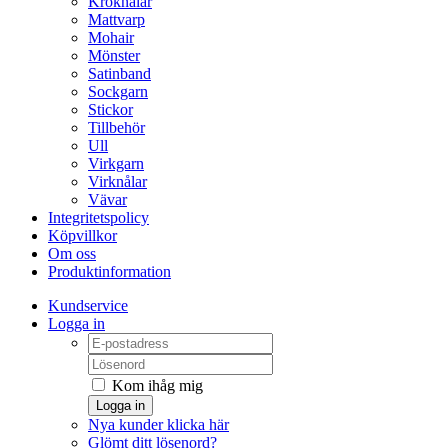
Kroknålar
Mattvarp
Mohair
Mönster
Satinband
Sockgarn
Stickor
Tillbehör
Ull
Virkgarn
Virknålar
Vävar
Integritetspolicy
Köpvillkor
Om oss
Produktinformation
Kundservice
Logga in
Kom ihåg mig
Logga in
Nya kunder klicka här
Glömt ditt lösenord?