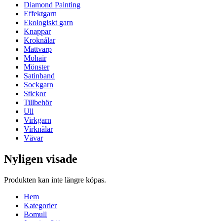
Diamond Painting
Effektgarn
Ekologiskt garn
Knappar
Kroknålar
Mattvarp
Mohair
Mönster
Satinband
Sockgarn
Stickor
Tillbehör
Ull
Virkgarn
Virknålar
Vävar
Nyligen visade
Produkten kan inte längre köpas.
Hem
Kategorier
Bomull