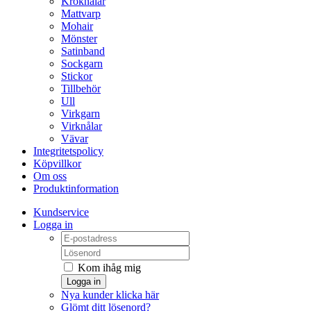
Kroknålar
Mattvarp
Mohair
Mönster
Satinband
Sockgarn
Stickor
Tillbehör
Ull
Virkgarn
Virknålar
Vävar
Integritetspolicy
Köpvillkor
Om oss
Produktinformation
Kundservice
Logga in
Kom ihåg mig
Logga in
Nya kunder klicka här
Glömt ditt lösenord?