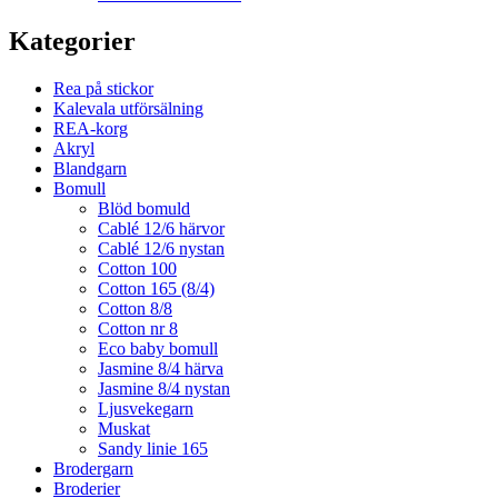
Kategorier
Rea på stickor
Kalevala utförsälning
REA-korg
Akryl
Blandgarn
Bomull
Blöd bomuld
Cablé 12/6 härvor
Cablé 12/6 nystan
Cotton 100
Cotton 165 (8/4)
Cotton 8/8
Cotton nr 8
Eco baby bomull
Jasmine 8/4 härva
Jasmine 8/4 nystan
Ljusvekegarn
Muskat
Sandy linie 165
Brodergarn
Broderier