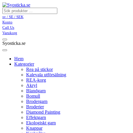
sv / SE / SEK
Konto
Call Us
Varukorg
Syosticka.se
Hem
Kategorier
Rea på stickor
Kalevala utförsälning
REA-korg
Akryl
Blandgarn
Bomull
Brodergarn
Broderier
Diamond Painting
Effektgarn
Ekologiskt garn
Knappar