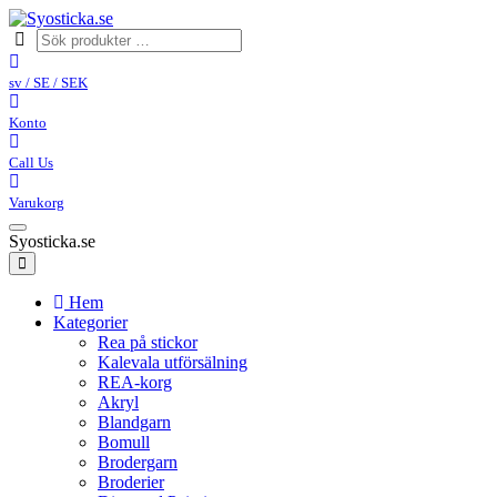
sv / SE / SEK
Konto
Call Us
Varukorg
Syosticka.se
Hem
Kategorier
Rea på stickor
Kalevala utförsälning
REA-korg
Akryl
Blandgarn
Bomull
Brodergarn
Broderier