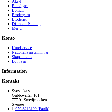
Akryl
Blandgarn
Bomull
Brodergarn
Broderier
Diamond Painting
Mer…
Konto
Kundservice
Nationella inställningar
Skapa konto
Logga in
Information
Kontakt
Syosticka.se
Gubbovägen 101
777 91 Smedjebacken
Sverige
070-6218199 (Patrik)