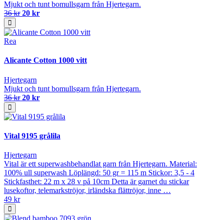
Mjukt och tunt bomullsgarn från Hjertegarn.
36 kr
20 kr
Rea
Alicante Cotton 1000 vitt
Hjertegarn
Mjukt och tunt bomullsgarn från Hjertegarn.
36 kr
20 kr
Vital 9195 grålila
Hjertegarn
Vital är ett superwashbehandlat garn från Hjertegarn. Material:
100% ull superwash Löplängd: 50 gr = 115 m Stickor: 3,5 - 4
Stickfasthet: 22 m x 28 v på 10cm Detta är garnet du stickar
lusekoftor, telemarkströjor, irländska flättröjor, inne …
49 kr