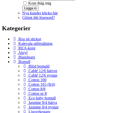
Kom ihåg mig
Logga in
Nya kunder klicka här
Glömt ditt lösenord?
Kategorier
Rea på stickor
Kalevala utförsälning
REA-korg
Akryl
Blandgarn
Bomull
Blöd bomuld
Cablé 12/6 härvor
Cablé 12/6 nystan
Cotton 100
Cotton 165 (8/4)
Cotton 8/8
Cotton nr 8
Eco baby bomull
Jasmine 8/4 härva
Jasmine 8/4 nystan
Ljusvekegarn