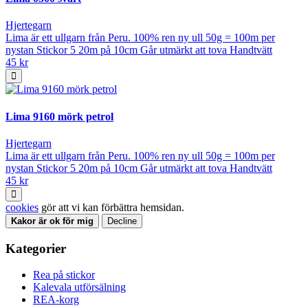
Hjertegarn
Lima är ett ullgarn från Peru. 100% ren ny ull 50g = 100m per
nystan Stickor 5 20m på 10cm Går utmärkt att tova Handtvätt
45 kr
Lima 9160 mörk petrol
Hjertegarn
Lima är ett ullgarn från Peru. 100% ren ny ull 50g = 100m per
nystan Stickor 5 20m på 10cm Går utmärkt att tova Handtvätt
45 kr
cookies
gör att vi kan förbättra hemsidan.
Kakor är ok för mig
Decline
Kategorier
Rea på stickor
Kalevala utförsälning
REA-korg