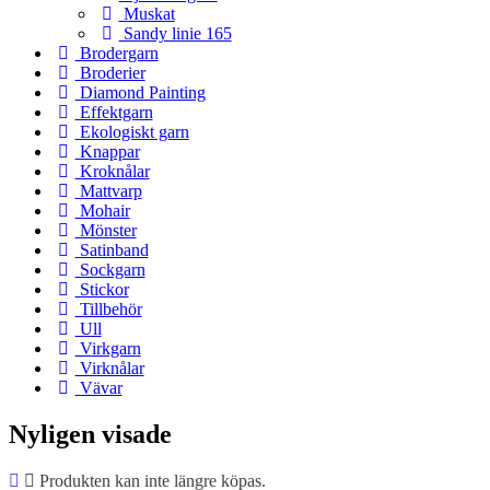
Muskat
Sandy linie 165
Brodergarn
Broderier
Diamond Painting
Effektgarn
Ekologiskt garn
Knappar
Kroknålar
Mattvarp
Mohair
Mönster
Satinband
Sockgarn
Stickor
Tillbehör
Ull
Virkgarn
Virknålar
Vävar
Nyligen visade
Produkten kan inte längre köpas.