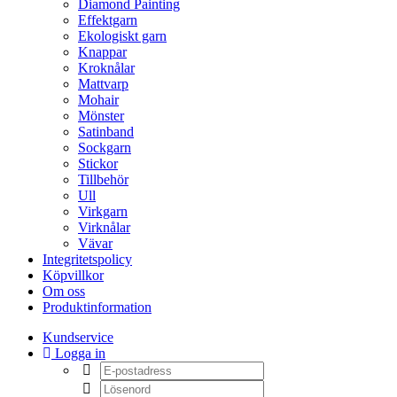
Diamond Painting
Effektgarn
Ekologiskt garn
Knappar
Kroknålar
Mattvarp
Mohair
Mönster
Satinband
Sockgarn
Stickor
Tillbehör
Ull
Virkgarn
Virknålar
Vävar
Integritetspolicy
Köpvillkor
Om oss
Produktinformation
Kundservice
Logga in