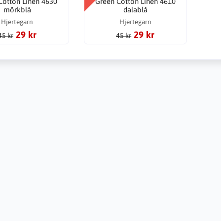
Cotton Linen 4630
Green Cotton Linen 4610
mörkblå
dalablå
Hjertegarn
Hjertegarn
29 kr
29 kr
45 kr
45 kr