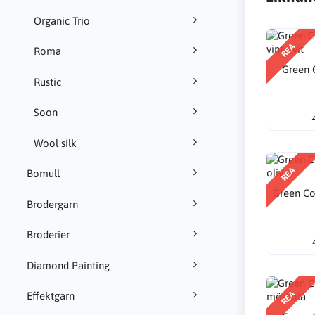
Organic Trio
REA
Roma
Green 
Rustic
Soon
Wool silk
REA
Bomull
Green Co
Brodergarn
Broderier
Diamond Painting
REA
Effektgarn