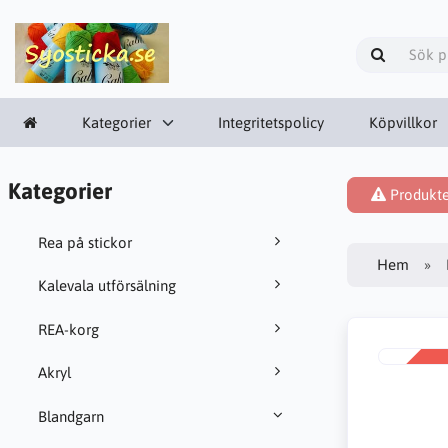
Kategorier
Integritetspolicy
Köpvillkor
Kategorier
Produkten
Rea på stickor
Hem
Kalevala utförsälning
REA-korg
Akryl
REA
-36%
Blandgarn