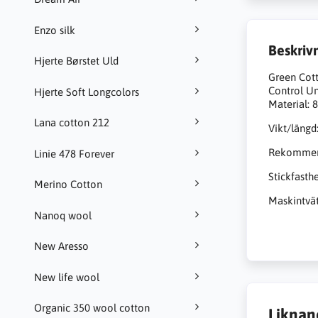
Enzo silk
Beskriv
Hjerte Børstet Uld
Green Cott
Control Un
Hjerte Soft Longcolors
Material: 
Lana cotton 212
Vikt/längd
Rekommend
Linie 478 Forever
Stickfasth
Merino Cotton
Maskintvät
Nanoq wool
New Aresso
New life wool
Organic 350 wool cotton
Liknan