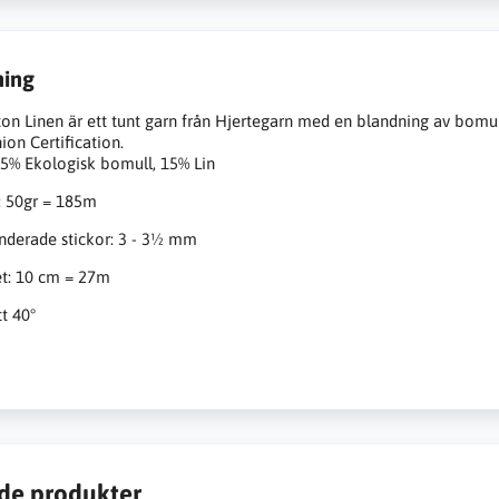
ning
on Linen är ett tunt garn från Hjertegarn med en blandning av bomull o
ion Certification.
85% Ekologisk bomull, 15% Lin
: 50gr = 185m
erade stickor: 3 - 3½ mm
et: 10 cm = 27m
t 40°
de produkter