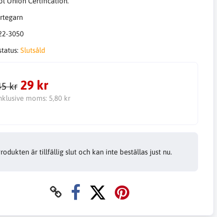
l Union Certification.
22-3050
status:
Slutsåld
29 kr
45 kr
nklusive moms:
5,80 kr
rodukten är tillfällig slut och kan inte beställas just nu.