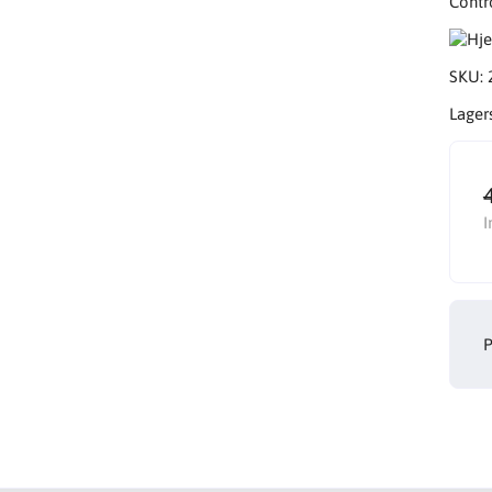
Contro
SKU:
Lager
I
P