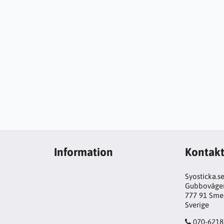
Information
Kontak
Syosticka.s
Gubboväge
777 91 Sme
Sverige
070-6218