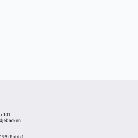
t
e
n 101
djebacken
199 (Patrik)