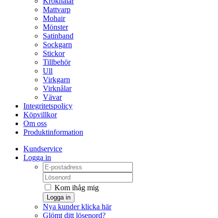
Kroknålar
Mattvarp
Mohair
Mönster
Satinband
Sockgarn
Stickor
Tillbehör
Ull
Virkgarn
Virknålar
Vävar
Integritetspolicy
Köpvillkor
Om oss
Produktinformation
Kundservice
Logga in
Kom ihåg mig
Logga in
Nya kunder klicka här
Glömt ditt lösenord?