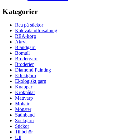
Kategorier
Rea på stickor
Kalevala utförsälning
REA-korg
Akryl
Blandgarn
Bomull
Brodergarn
Broderier
Diamond Painting
Effektgarn
Ekologiskt garn
Knappar
Kroknålar
Mattvarp
Mohair
Mönster
Satinband
Sockgarn
Stickor
Tillbehör
Ull