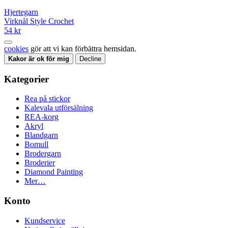
Hjertegarn
Virknål Style Crochet
54 kr
cookies
gör att vi kan förbättra hemsidan.
Kakor är ok för mig
Decline
Kategorier
Rea på stickor
Kalevala utförsälning
REA-korg
Akryl
Blandgarn
Bomull
Brodergarn
Broderier
Diamond Painting
Mer…
Konto
Kundservice