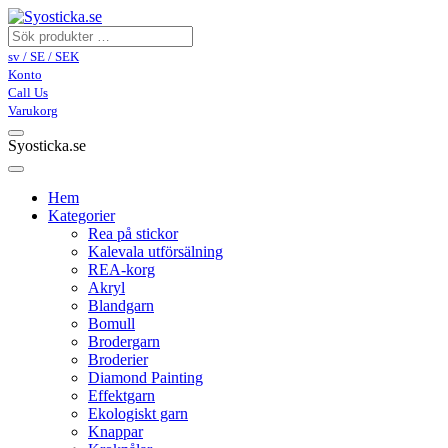
sv / SE / SEK
Konto
Call Us
Varukorg
Syosticka.se
Hem
Kategorier
Rea på stickor
Kalevala utförsälning
REA-korg
Akryl
Blandgarn
Bomull
Brodergarn
Broderier
Diamond Painting
Effektgarn
Ekologiskt garn
Knappar