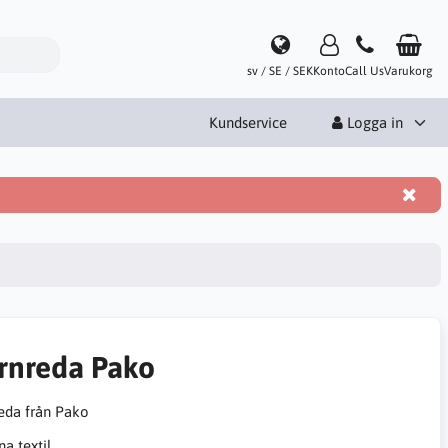
sv / SE / SEK
Konto
Call Us
Varukorg
Kundservice
Logga in
rnreda Pako
eda från Pako