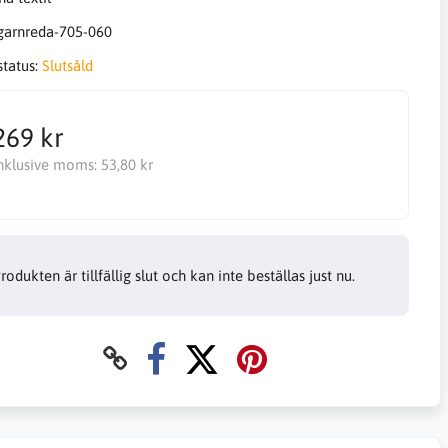
garnreda-705-060
status:
Slutsåld
269 kr
nklusive moms:
53,80 kr
rodukten är tillfällig slut och kan inte beställas just nu.