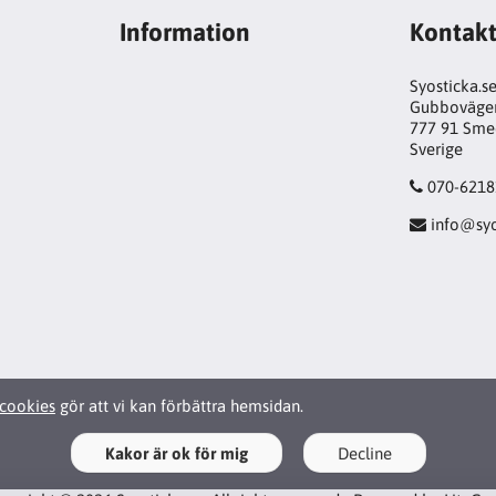
Information
Kontak
Syosticka.s
Gubboväge
777 91 Sme
Sverige
070-6218
info@syo
cookies
gör att vi kan förbättra hemsidan.
Kakor är ok för mig
Decline