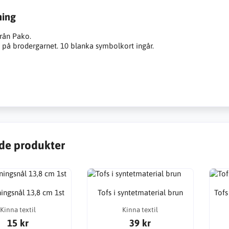
ning
rån Pako.
 på brodergarnet. 10 blanka symbolkort ingår.
de produkter
ngsnål 13,8 cm 1st
Tofs i syntetmaterial brun
Tofs
Kinna textil
Kinna textil
15 kr
39 kr