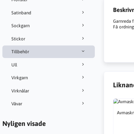
Beskriv
Satinband
Garnreda f
Sockgarn
Få ordning
Stickor
Tillbehör
Ull
Virkgarn
Liknan
Virknålar
Vävar
Avmaskni
Nyligen visade