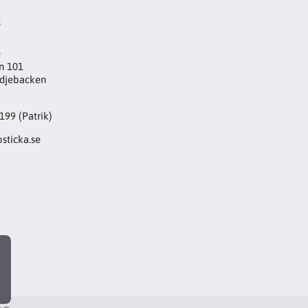
t
e
n 101
djebacken
199 (Patrik)
sticka.se