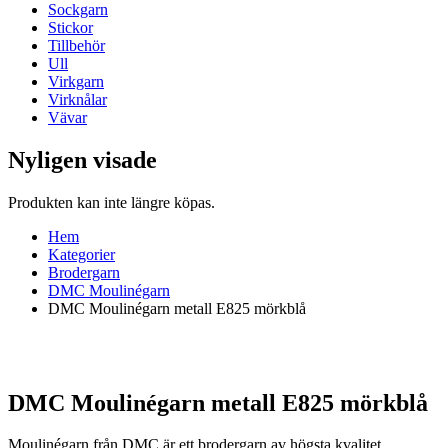
Sockgarn
Stickor
Tillbehör
Ull
Virkgarn
Virknålar
Vävar
Nyligen visade
Produkten kan inte längre köpas.
Hem
Kategorier
Brodergarn
DMC Moulinégarn
DMC Moulinégarn metall E825 mörkblå
DMC Moulinégarn metall E825 mörkblå
Moulinégarn från DMC är ett brodergarn av högsta kvalitet.