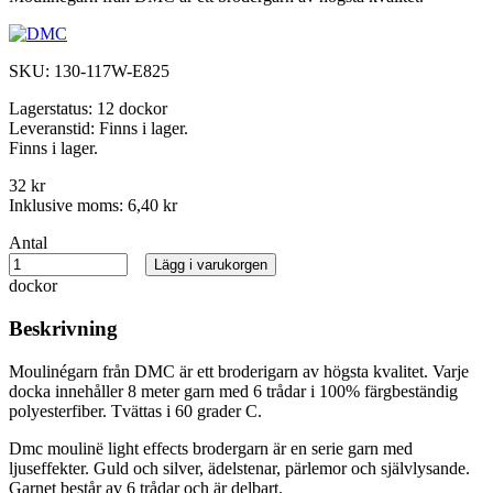
SKU:
130-117W-E825
Lagerstatus:
12 dockor
Leveranstid:
Finns i lager.
Finns i lager.
32 kr
Inklusive moms:
6,40 kr
Antal
Lägg i varukorgen
dockor
Beskrivning
Moulinégarn från DMC är ett broderigarn av högsta kvalitet. Varje
docka innehåller 8 meter garn med 6 trådar i 100% färgbeständig
polyesterfiber. Tvättas i 60 grader C.
Dmc moulinë light effects brodergarn är en serie garn med
ljuseffekter. Guld och silver, ädelstenar, pärlemor och självlysande.
Garnet består av 6 trådar och är delbart.