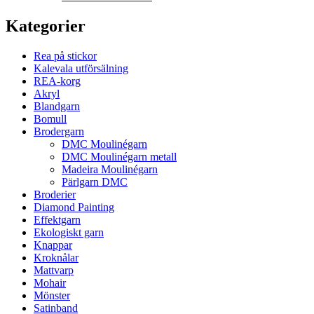
Kategorier
Rea på stickor
Kalevala utförsälning
REA-korg
Akryl
Blandgarn
Bomull
Brodergarn
DMC Moulinégarn
DMC Moulinégarn metall
Madeira Moulinégarn
Pärlgarn DMC
Broderier
Diamond Painting
Effektgarn
Ekologiskt garn
Knappar
Kroknålar
Mattvarp
Mohair
Mönster
Satinband