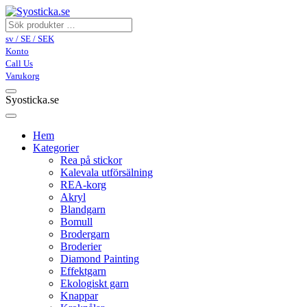
sv / SE / SEK
Konto
Call Us
Varukorg
Syosticka.se
Hem
Kategorier
Rea på stickor
Kalevala utförsälning
REA-korg
Akryl
Blandgarn
Bomull
Brodergarn
Broderier
Diamond Painting
Effektgarn
Ekologiskt garn
Knappar