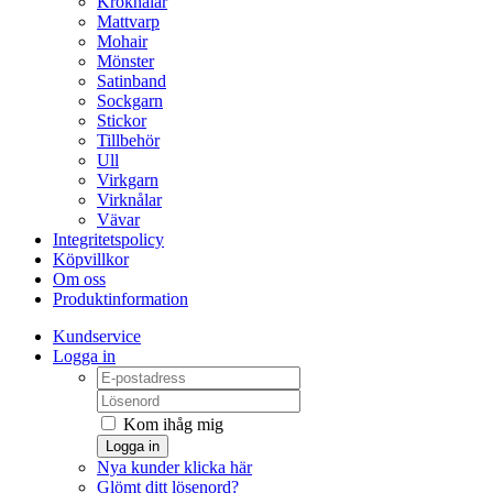
Kroknålar
Mattvarp
Mohair
Mönster
Satinband
Sockgarn
Stickor
Tillbehör
Ull
Virkgarn
Virknålar
Vävar
Integritetspolicy
Köpvillkor
Om oss
Produktinformation
Kundservice
Logga in
Kom ihåg mig
Logga in
Nya kunder klicka här
Glömt ditt lösenord?