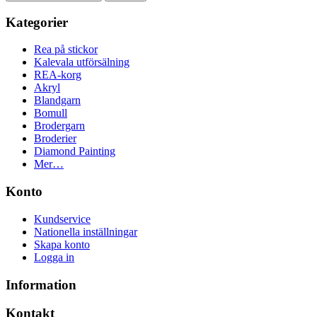
Kategorier
Rea på stickor
Kalevala utförsälning
REA-korg
Akryl
Blandgarn
Bomull
Brodergarn
Broderier
Diamond Painting
Mer…
Konto
Kundservice
Nationella inställningar
Skapa konto
Logga in
Information
Kontakt