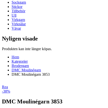
Sockgarn
Stickor
Tillbehör
Ull
Virkgarn
Virknålar
Vävar
Nyligen visade
Produkten kan inte längre köpas.
Hem
Kategorier
Brodergarn
DMC Moulinégarn
DMC Moulinégarn 3853
Rea
-38%
DMC Moulinégarn 3853