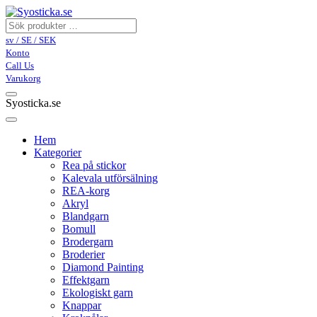
sv / SE / SEK
Konto
Call Us
Varukorg
Syosticka.se
Hem
Kategorier
Rea på stickor
Kalevala utförsälning
REA-korg
Akryl
Blandgarn
Bomull
Brodergarn
Broderier
Diamond Painting
Effektgarn
Ekologiskt garn
Knappar