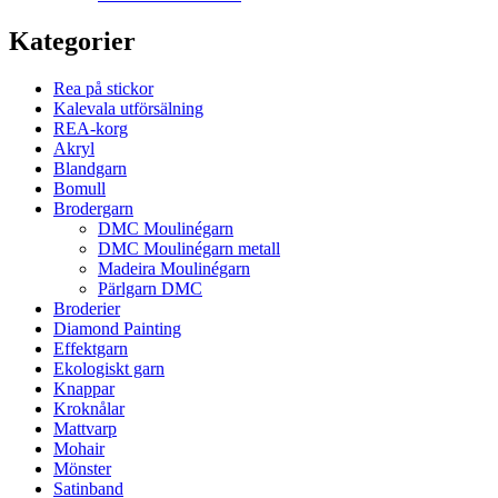
Kategorier
Rea på stickor
Kalevala utförsälning
REA-korg
Akryl
Blandgarn
Bomull
Brodergarn
DMC Moulinégarn
DMC Moulinégarn metall
Madeira Moulinégarn
Pärlgarn DMC
Broderier
Diamond Painting
Effektgarn
Ekologiskt garn
Knappar
Kroknålar
Mattvarp
Mohair
Mönster
Satinband