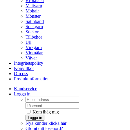
Kroknålar
Mattvarp
Mohair
Mönster
Satinband
Sockgarn
Stickor
Tillbehör
Ull
Virkgarn
Virknålar
Vävar
Integritetspolicy
Köpvillkor
Om oss
Produktinformation
Kundservice
Logga in
Kom ihåg mig
Logga in
Nya kunder klicka här
Glömt ditt lösenord?