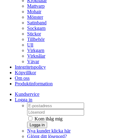
Kroknålar
Mattvarp
Mohair
Mönster
Satinband
Sockgarn
Stickor
Tillbehör
Ull
Virkgarn
Virknålar
Vävar
Integritetspolicy
Köpvillkor
Om oss
Produktinformation
Kundservice
Logga in
Kom ihåg mig
Logga in
Nya kunder klicka här
Glömt ditt lösenord?