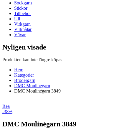
Sockgarn
Stickor
Tillbehör
Ull
Virkgarn
Virknålar
Vävar
Nyligen visade
Produkten kan inte längre köpas.
Hem
Kategorier
Brodergarn
DMC Moulinégarn
DMC Moulinégarn 3849
Rea
-38%
DMC Moulinégarn 3849