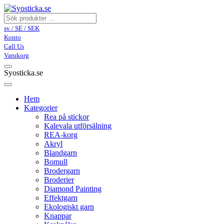
sv / SE / SEK
Konto
Call Us
Varukorg
Syosticka.se
Hem
Kategorier
Rea på stickor
Kalevala utförsälning
REA-korg
Akryl
Blandgarn
Bomull
Brodergarn
Broderier
Diamond Painting
Effektgarn
Ekologiskt garn
Knappar