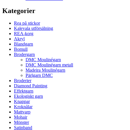
Kategorier
Rea på stickor
Kalevala utförsälning
REA-korg
Akryl
Blandgarn
Bomull
Brodergarn
DMC Moulinégarn
DMC Moulinégarn metall
Madeira Moulinégarn
Pärlgarn DMC
Broderier
Diamond Painting
Effektgarn
Ekologiskt garn
Knappar
Kroknålar
Mattvarp
Mohair
Mönster
Satinband