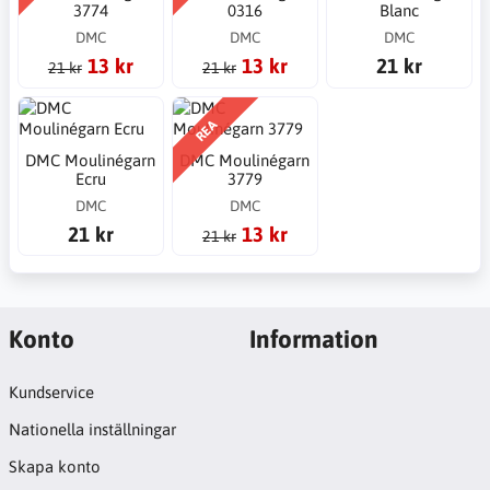
3774
0316
Blanc
DMC
DMC
DMC
13 kr
13 kr
21 kr
21 kr
21 kr
REA
DMC Moulinégarn
DMC Moulinégarn
Ecru
3779
DMC
DMC
21 kr
13 kr
21 kr
Konto
Information
Kundservice
Nationella inställningar
Skapa konto