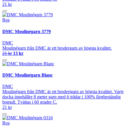
21 kr
Rea
DMC Moulinégarn 3779
DMC
Moulinégarn från DMC är ett brodergarn av högsta kvalitet.
21 kr
13 kr
DMC Moulinégarn Blanc
DMC
Moulinégarn från DMC är ett broderigarn av högsta kvalitet. Varje
docka innehåller 8 meter garn med 6 trådar i 100% färgbeständig
bomull. Tvättas i 60 grader C.
21 kr
Rea