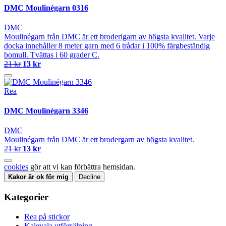
DMC Moulinégarn 0316
DMC
Moulinégarn från DMC är ett broderigarn av högsta kvalitet. Varje
docka innehåller 8 meter garn med 6 trådar i 100% färgbeständig
bomull. Tvättas i 60 grader C.
21 kr
13 kr
Rea
DMC Moulinégarn 3346
DMC
Moulinégarn från DMC är ett brodergarn av högsta kvalitet.
21 kr
13 kr
cookies
gör att vi kan förbättra hemsidan.
Kakor är ok för mig
Decline
Kategorier
Rea på stickor
Kalevala utförsälning