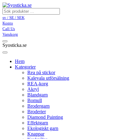
sv / SE / SEK
Konto
Call Us
Varukorg
Syosticka.se
Hem
Kategorier
Rea på stickor
Kalevala utförsälning
REA-korg
Akryl
Blandgarn
Bomull
Brodergarn
Broderier
Diamond Painting
Effektgarn
Ekologiskt garn
Knappar