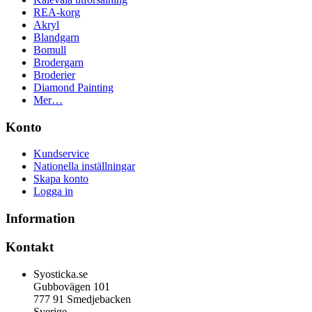
REA-korg
Akryl
Blandgarn
Bomull
Brodergarn
Broderier
Diamond Painting
Mer…
Konto
Kundservice
Nationella inställningar
Skapa konto
Logga in
Information
Kontakt
Syosticka.se
Gubbovägen 101
777 91 Smedjebacken
Sverige