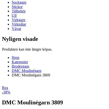
Sockgarn
Stickor
Tillbehör
Ull
Virkgarn
Virknålar
Vävar
Nyligen visade
Produkten kan inte längre köpas.
Hem
Kategorier
Brodergarn
DMC Moulinégarn
DMC Moulinégarn 3809
Rea
-38%
DMC Moulinégarn 3809