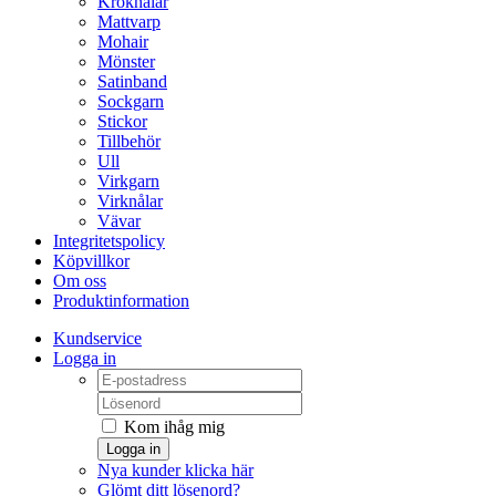
Kroknålar
Mattvarp
Mohair
Mönster
Satinband
Sockgarn
Stickor
Tillbehör
Ull
Virkgarn
Virknålar
Vävar
Integritetspolicy
Köpvillkor
Om oss
Produktinformation
Kundservice
Logga in
Kom ihåg mig
Logga in
Nya kunder klicka här
Glömt ditt lösenord?