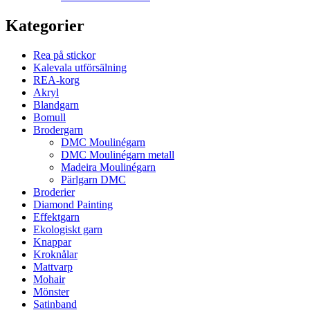
Kategorier
Rea på stickor
Kalevala utförsälning
REA-korg
Akryl
Blandgarn
Bomull
Brodergarn
DMC Moulinégarn
DMC Moulinégarn metall
Madeira Moulinégarn
Pärlgarn DMC
Broderier
Diamond Painting
Effektgarn
Ekologiskt garn
Knappar
Kroknålar
Mattvarp
Mohair
Mönster
Satinband