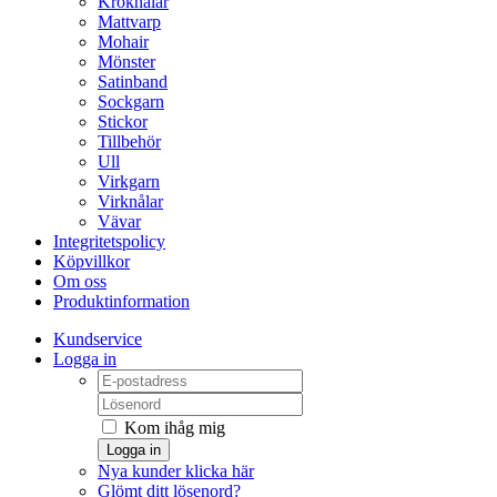
Kroknålar
Mattvarp
Mohair
Mönster
Satinband
Sockgarn
Stickor
Tillbehör
Ull
Virkgarn
Virknålar
Vävar
Integritetspolicy
Köpvillkor
Om oss
Produktinformation
Kundservice
Logga in
Kom ihåg mig
Logga in
Nya kunder klicka här
Glömt ditt lösenord?