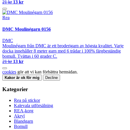
21 kr
13 kr
Rea
DMC Moulinégarn 0156
DMC
Moulinégarn från DMC är ett broderigarn av högsta kvalitet. Varje
docka innehåller 8 meter garn med 6 trådar i 100% färgbeständig
bomull. Tvättas i 60 grader C.
21 kr
13 kr
cookies
gör att vi kan förbättra hemsidan.
Kakor är ok för mig
Decline
Kategorier
Rea på stickor
Kalevala utförsälning
REA-korg
Akryl
Blandgarn
Bomull