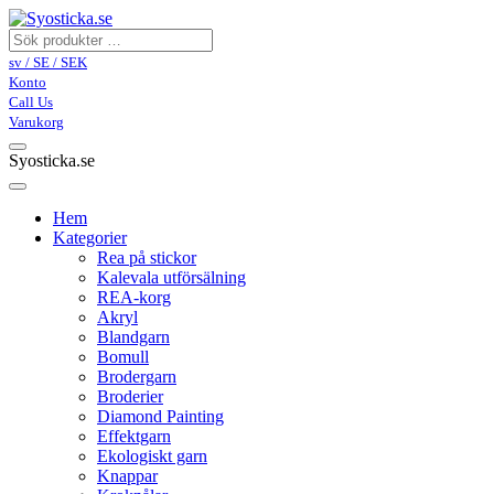
sv / SE / SEK
Konto
Call Us
Varukorg
Syosticka.se
Hem
Kategorier
Rea på stickor
Kalevala utförsälning
REA-korg
Akryl
Blandgarn
Bomull
Brodergarn
Broderier
Diamond Painting
Effektgarn
Ekologiskt garn
Knappar