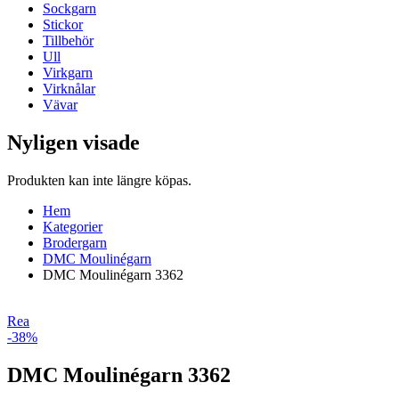
Sockgarn
Stickor
Tillbehör
Ull
Virkgarn
Virknålar
Vävar
Nyligen visade
Produkten kan inte längre köpas.
Hem
Kategorier
Brodergarn
DMC Moulinégarn
DMC Moulinégarn 3362
Rea
-38%
DMC Moulinégarn 3362