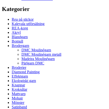
Kategorier
Rea på stickor
Kalevala utförsälning
REA-korg
Akryl
Blandgarn
Bomull
Brodergarn
DMC Moulinégarn
DMC Moulinégarn metall
Madeira Moulinégarn
Pärlgarn DMC
Broderier
Diamond Painting
Effektgarn
Ekologiskt garn
Knappar
Kroknålar
Mattvarp
Mohair
Mönster
Satinband